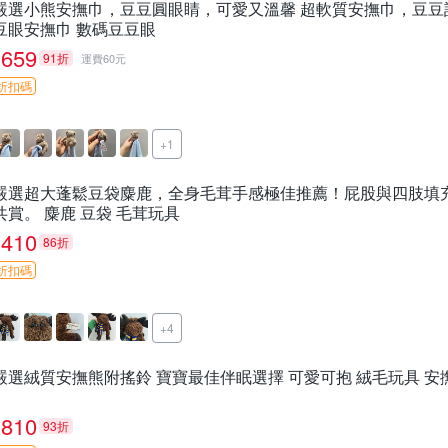
嚴選小熊安撫巾，豆豆圓眼睛，可愛又溫馨 超軟質安撫巾，豆豆
豆眼安撫巾 數碼豆豆眼
659
91折
運費60元
折扣碼
+1
嚴選超大蓬鬆豆袋麋鹿，全身毛茸手感極佳推薦！屁股與四肢填
共賞。 麋鹿 豆袋 毛茸玩具
410
86折
折扣碼
+4
嚴選絨質安撫熊附搖鈴 寶寶最佳伴眠選擇 可愛可抱 絨毛玩具 安
810
93折