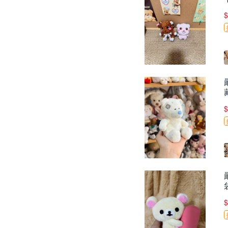
$
$
$