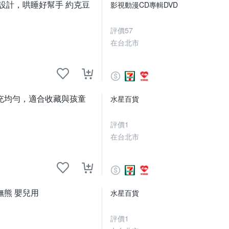
設計，哄睡好幫手 約克豆
影視動漫CD專輯DVD
評價
57
在台北市
充均勻，適合收藏與孩童
水星百貨
評價
1
在台北市
撫熊 嬰兒用
水星百貨
評價
1