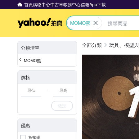
首頁
購物中心
中古車
帳務中心
信箱
App下載
Yahoo拍賣
MOMO熊
玩具、模型與
分類清單
MOMO熊
價格
-
確定
優惠
折扣碼