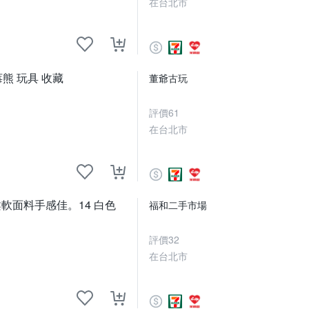
在台北市
莓熊 玩具 收藏
董爺古玩
評價
61
在台北市
軟面料手感佳。14 白色
福和二手市場
評價
32
在台北市