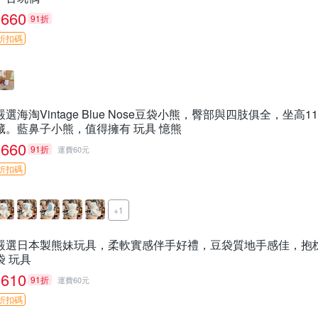
660
91折
折扣碼
嚴選海淘Vintage Blue Nose豆袋小熊，臀部與四肢俱全，坐
藏。藍鼻子小熊，值得擁有 玩具 憶熊
660
91折
運費60元
折扣碼
+1
嚴選日本製熊妹玩具，柔軟實感伴手好禮，豆袋質地手感佳，抱枕小熊
袋 玩具
610
91折
運費60元
折扣碼