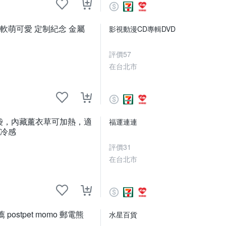
音 軟萌可愛 定制紀念 金屬
影視動漫CD專輯DVD
評價
57
在台北市
塵袋，內藏薰衣草可加熱，適
福運連連
 冷感
評價
31
在台北市
stpet momo 郵電熊
水星百貨