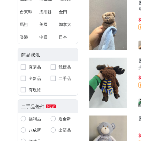
台東縣
澎湖縣
金門
$
馬祖
美國
加拿大
香港
中國
日本
商品狀況
直購品
競標品
$
全新品
二手品
有現貨
二手品條件
NEW
福利品
近全新
八成新
出清品
$