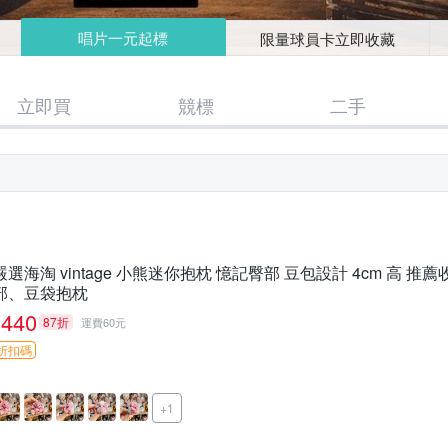
唱片一元起標
限量球員卡立即收藏
立即買
競標
二手
嚴選海淘 vintage 小熊迷你抱枕 憶記臀部 豆包設計 4cm 高 
部、豆袋抱枕
440
87折
運費60元
折扣碼
+1