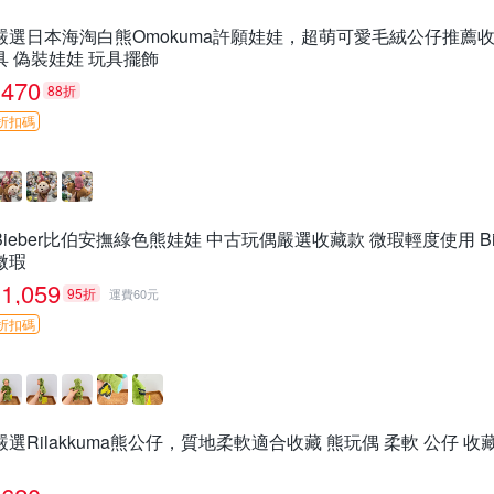
嚴選日本海淘白熊Omokuma許願娃娃，超萌可愛毛絨公仔推薦收藏 
具 偽裝娃娃 玩具擺飾
470
88折
折扣碼
Bieber比伯安撫綠色熊娃娃 中古玩偶嚴選收藏款 微瑕輕度使用 Bi
微瑕
1,059
95折
運費60元
折扣碼
嚴選Rilakkuma熊公仔，質地柔軟適合收藏 熊玩偶 柔軟 公仔 收