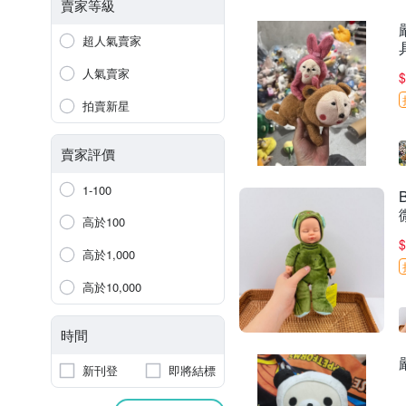
賣家等級
超人氣賣家
人氣賣家
$
拍賣新星
賣家評價
1-100
高於100
$
高於1,000
高於10,000
時間
新刊登
即將結標