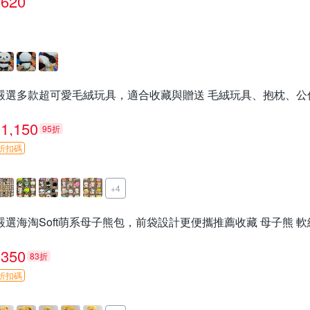
620
嚴選多款超可愛毛絨玩具，適合收藏與贈送 毛絨玩具、抱枕、公
1,150
95折
折扣碼
+4
嚴選海淘Soft萌系母子熊包，前袋設計更便攜推薦收藏 母子熊 軟
350
83折
折扣碼