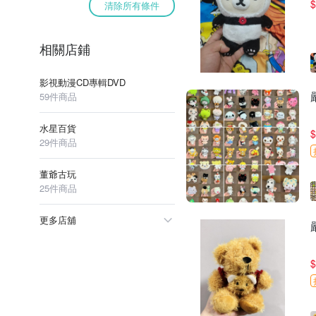
$
清除所有條件
相關店鋪
影視動漫CD專輯DVD
59件商品
水星百貨
$
29件商品
董爺古玩
25件商品
更多店舖
$