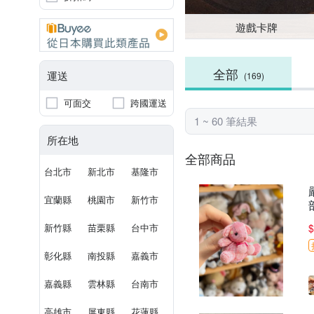
遊戲卡牌
全部
運送
(169)
可面交
跨國運送
1 ~ 60 筆結果
所在地
全部商品
台北市
新北市
基隆市
宜蘭縣
桃園市
新竹市
新竹縣
苗栗縣
台中市
$
彰化縣
南投縣
嘉義市
嘉義縣
雲林縣
台南市
高雄市
屏東縣
花蓮縣