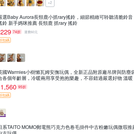
+2
嚴選Baby Aurora長頸鹿小抓rary搖鈴，細節精緻可聆聽清脆鈴
搖鈴 新手媽咪推薦 長頸鹿 抓rary 搖鈴
229
74折
運費60元
折扣碼
英國Warmies小樹懶瓦姆安撫玩偶，全新正品附原廠吊牌與防
合各個年齡層，冷暖兩用享受抱抱樂趣，不容錯過嚴選好物 溫暖
1,560
95折
折扣碼
日系TAITO MOMO郵電熊巧克力色卷毛掛件中古粉嫩玩偶微瑕推薦 po
中古玩偶