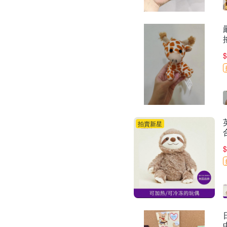
$
拍賣新星
$