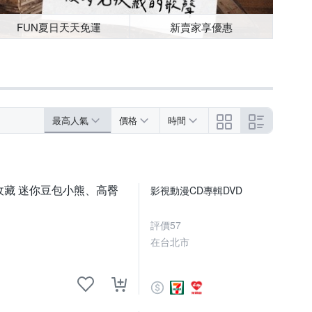
FUN夏日天天免運
新賣家享優惠
最高人氣
價格
時間
推薦收藏 迷你豆包小熊、高臀
影視動漫CD專輯DVD
評價
57
在台北市