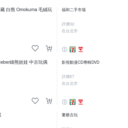
白熊 Omokuma 毛絨玩
福和二手市場
評價
32
在台北市
eber綠熊娃娃 中古玩偶
影視動漫CD專輯DVD
評價
57
在台北市
藏
董爺古玩