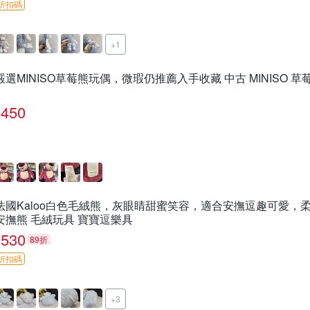
折扣碼
+1
嚴選MINISO草莓熊玩偶，微瑕仍推薦入手收藏 中古 MINISO 草
450
法國Kaloo白色毛絨熊，灰眼睛甜蜜笑容，適合安撫逗趣可愛，柔
安撫熊 毛絨玩具 寶寶逗樂具
530
89折
折扣碼
+3