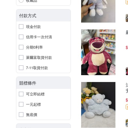
收藏品
付款方式
現金付款
信用卡一次付清
分期0利率
$
萊爾富取貨付款
7-11取貨付款
競標條件
可立即結標
$
一元起標
無底價