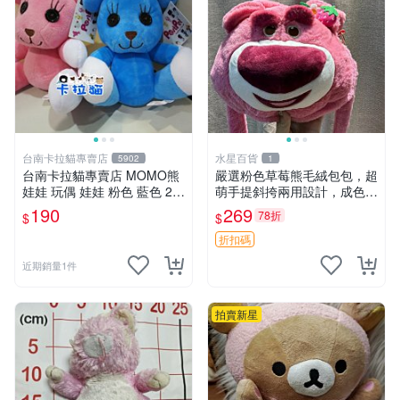
台南卡拉貓專賣店
水星百貨
5902
1
台南卡拉貓專賣店 MOMO熊
嚴選粉色草莓熊毛絨包包，超
娃娃 玩偶 娃娃 粉色 藍色 2色
萌手提斜挎兩用設計，成色上
分售
佳容量大 粉紅草莓 毛絨包 超
190
269
78折
$
$
大容量
折扣碼
近期銷量1件
拍賣新星