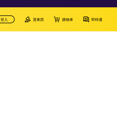
登入
賣東西
購物車
即時通