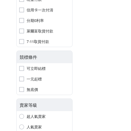
信用卡一次付清
分期0利率
萊爾富取貨付款
7-11取貨付款
競標條件
可立即結標
一元起標
無底價
賣家等級
超人氣賣家
人氣賣家