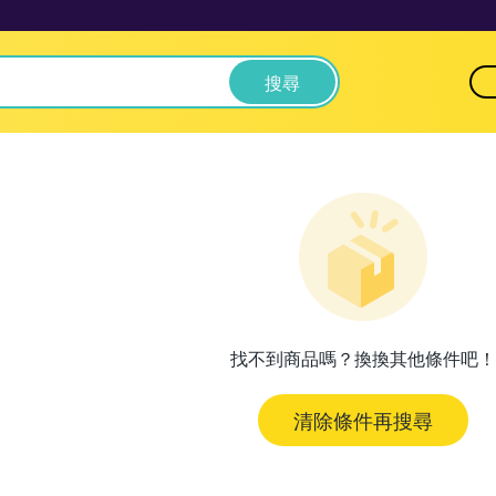
搜尋
找不到商品嗎？換換其他條件吧！
清除條件再搜尋