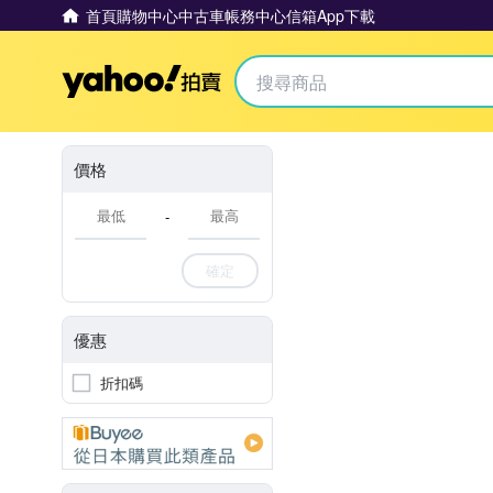
首頁
購物中心
中古車
帳務中心
信箱
App下載
Yahoo拍賣
價格
-
確定
優惠
折扣碼