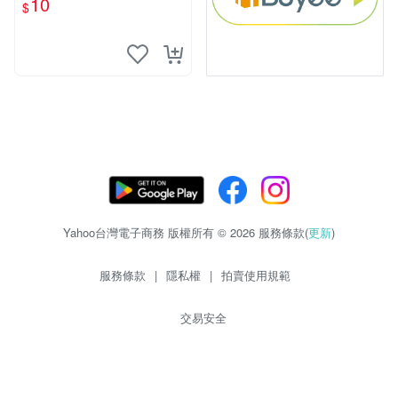
10
$
物玩具 1120929
Yahoo台灣電子商務 版權所有 © 2026 服務條款(
更新
)
服務條款
|
隱私權
|
拍賣使用規範
交易安全