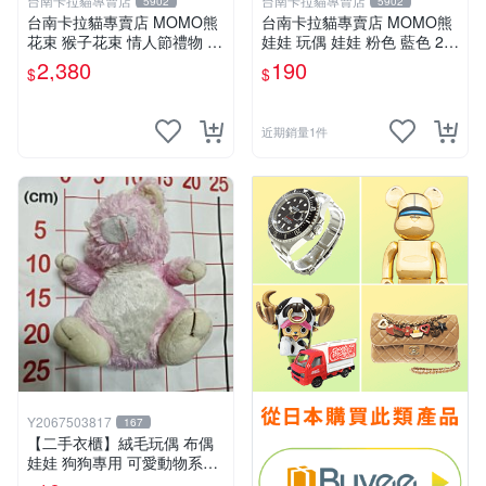
台南卡拉貓專賣店
台南卡拉貓專賣店
5902
5902
台南卡拉貓專賣店 MOMO熊
台南卡拉貓專賣店 MOMO熊
花束 猴子花束 情人節禮物 二
娃娃 玩偶 娃娃 粉色 藍色 2色
選一 可繡字 可今天寄明天到
分售
2,380
190
$
$
近期銷量1件
Y2067503817
167
【二手衣櫃】絨毛玩偶 布偶
娃娃 狗狗專用 可愛動物系列
耐咬耐磨玩具 玩偶 粉紅熊寵