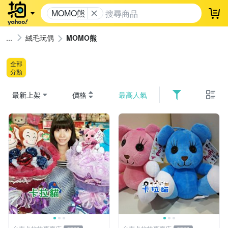
MOMO熊
登
絨毛玩偶
MOMO熊
全部
分類
最新上架
價格
最高人氣