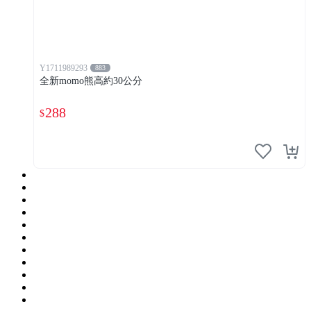
Y1711989293
883
全新momo熊高約30公分
288
$