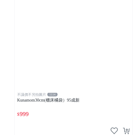
不議價不另拍圖片
1114
Kunamom30cm(櫃床橘袋）95成新
999
$