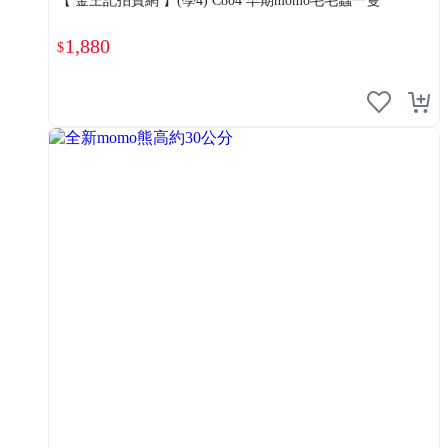
【 金王記拍寶網 】(學4) C804 早期momo毛毛蟲一隻
1,880
$