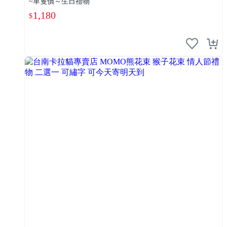
~單隻價～生日禮物
1,180
$