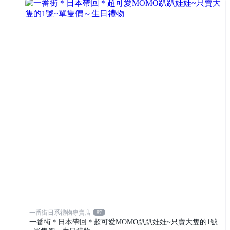
一番街日系禮物專賣店
87
一番街＊日本帶回＊超可愛MOMO趴趴娃娃~只賣大隻的1號