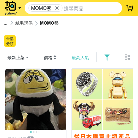
MOMO熊
登
絨毛玩偶
MOMO熊
全部
分類
最新上架
價格
最高人氣