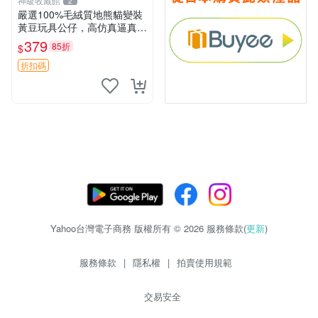
神級收藏館
2
嚴選100%毛絨質地熊貓變裝
黃豆玩具公仔，高仿真逼真模
擬，適合收藏愛好者 熊貓 黃
379
85折
$
豆 公仔
折扣碼
Yahoo台灣電子商務 版權所有 © 2026 服務條款(
更新
)
服務條款
|
隱私權
|
拍賣使用規範
交易安全