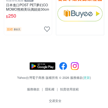
桃樂斯收藏鋪
4334
日本進口POST PET夢幻CO
MOMO熊精美玩偶娃娃30cm
250
$
競標
剩6天
Yahoo台灣電子商務 版權所有 © 2026 服務條款(
更新
)
服務條款
|
隱私權
|
拍賣使用規範
交易安全