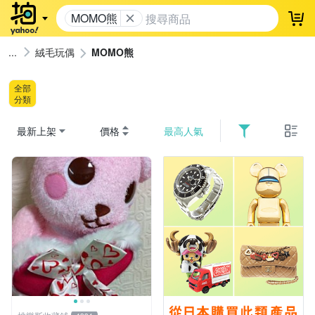
MOMO熊
登
絨毛玩偶
MOMO熊
全部
分類
最新上架
價格
最高人氣