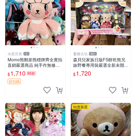
水星百貨
董爺古玩
1
61
Momo熊郵差熊標牌齊全實拍
森貝兒家族日版FS餅乾熊兄
直銷嚴選商品 純手作無修圖
妹野餐專用裝嚴選全新未開
可收藏 郵差熊 Momo熊 標牌
封，包含兩組大童款紙盒裝，
1,710
1,720
95折
$
$
商品
適合收藏與分享。 餅乾熊兄
妹、野餐、收藏
折扣碼
拍賣新星