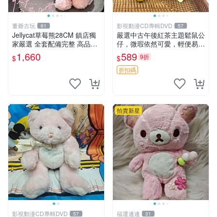
董爺古玩
影視動漫CD專輯DVD
61
57
Jellycat草莓熊28CM 鎮店獨
嚴選中古午後紅茶主題鬆鼠公
家嚴選 全套配備完整 高品質
仔，微瑕依然可愛，輕便易運
收藏好物 紋章 玩具熊 定制熊
送 二手收藏推薦 工廠直營 快
1,660
589
9折
$
$
遞到府 中古 玩偶 公仔
折扣碼
拍賣新星
影視動漫CD專輯DVD
福運連連
57
31