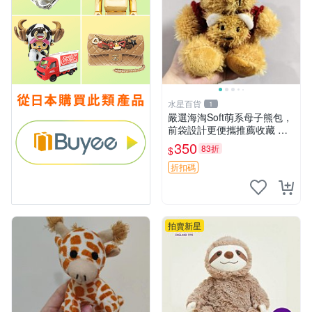
水星百貨
1
嚴選海淘Soft萌系母子熊包，
前袋設計更便攜推薦收藏 母
子熊 軟綿綿 包包
350
83折
$
折扣碼
拍賣新星