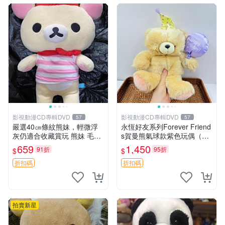
影視動漫CD專輯DVD
影視動漫CD專輯DVD
57
57
嚴選40㎝條紋熊妹，輕微浮
永恆好友系列Forever Friend
灰仍適合收藏賞玩 熊妹 毛絨
s賀曼熊氣球款紫色玩偶（鼻
玩具 浮雕熊
子稍有磨損） 中古玩具 氣球
659
1,450
91折
95折
$
$
熊 玩偶
折扣碼
折扣碼
拍賣新星