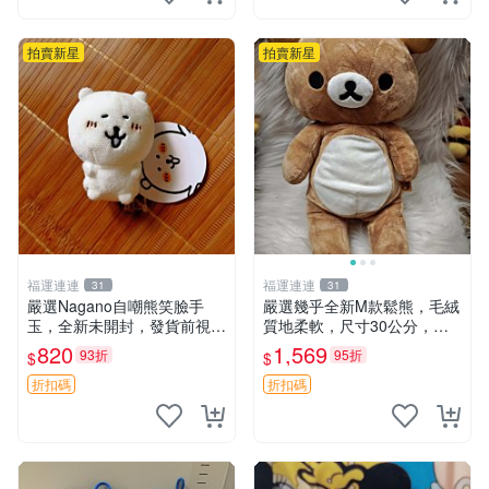
拍賣新星
拍賣新星
福運連連
福運連連
31
31
嚴選Nagano自嘲熊笑臉手
嚴選幾乎全新M款鬆熊，毛絨
玉，全新未開封，發貨前視頻
質地柔軟，尺寸30公分，做
確認，海南 廣西 貴州 嚴選N
工精緻可愛，適合收藏或贈送
820
1,569
93折
95折
$
$
agano自嘲熊笑臉手玉，全新
親友。中古使用痕跡，手感依
未開封，發貨前視頻確認，四
然優良。 鬆熊 嬰熊 毛玩偶
折扣碼
折扣碼
川 重慶 內