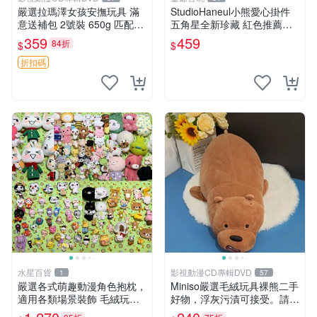
嚴選拉瑪澤女孩安撫玩具 滿
StudioHaneul小熊愛心掛件
意送補包 2號裝 650g 匹配嬰
五角星全新珍藏 紅色推薦收
幼童舒壓好伴侶 女孩專用 安
藏 玩具掛飾 掛件 新品
359
459
84折
$
$
心選擇 安撫玩偶 衝包 玩具
折扣碼
水星百貨
影視動漫CD專輯DVD
1
57
嚴選各式萌趣動漫角色抱枕，
Miniso嚴選毛絨玩具裸熊二手
適用各類場景裝飾 毛絨玩
好物，浮灰污漬可接受。請詳
具、卡通抱枕、趣味玩偶
閱照片再下單，售出不退不