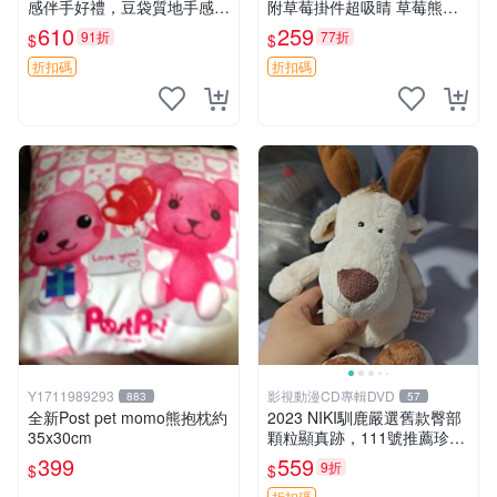
感伴手好禮，豆袋質地手感
附草莓掛件超吸睛 草莓熊手
佳，抱枕小熊 recom 推薦 白
提包 草莓掛件 可愛portunes
610
259
91折
77折
$
$
色豆袋 玩具
e
折扣碼
折扣碼
Y1711989293
影視動漫CD專輯DVD
883
57
全新Post pet momo熊抱枕約
2023 NIKI馴鹿嚴選舊款臀部
35x30cm
顆粒顯真跡，111號推薦珍藏
品 馴鹿 舊款 尾巴顆粒
399
559
9折
$
$
折扣碼