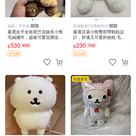
福和二手市場
影視動漫CD專輯DVD
32
57
嚴選近乎全新星巴克錄音小熊
嚴選豆袋小熊臀部帶顆粒設
毛絨擺件，超級可愛宜贈送掛
計，舒適又可愛的抱枕 毛絨
飾 錄音小熊 毛絨擺件 贈品
抱枕、臀部按摩、坐墊
530
230
89折
74折
$
$
折扣碼
折扣碼
拍賣新星