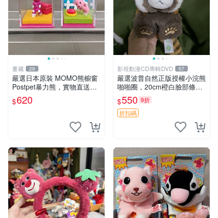
董藏
影視動漫CD專輯DVD
29
57
嚴選日本原裝 MOMO熊櫥窗
嚴選波普自然正版授權小浣熊
Postpet暴力熊，實物直送新
啪啪圈，20cm橙白臉部條紋
臺灣。MOMO熊 暴力熊 熊貓
清晰，毛絨超萌贈品推薦。
620
550
9折
$
$
櫥窗
小浣熊 波普 圈環
折扣碼