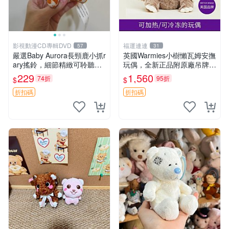
影視動漫CD專輯DVD
福運連連
57
31
嚴選Baby Aurora長頸鹿小抓r
英國Warmies小樹懶瓦姆安撫
ary搖鈴，細節精緻可聆聽清
玩偶，全新正品附原廠吊牌與
脆鈴音 軟萌可愛 定制紀念 金
防塵袋，內藏薰衣草可加熱，
229
1,560
74折
95折
$
$
屬搖鈴 新手媽咪推薦 長頸鹿
適合各個年齡層，冷暖兩用享
抓rary 搖鈴
受抱抱樂趣，不容錯過嚴選好
折扣碼
折扣碼
物 溫暖 冷感