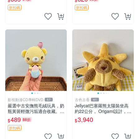
$
$
妹、sanx、毛絨熊
友。袋鼠與考拉正版，精緻尺
寸，適合作為收藏或家飾擺
折扣碼
折扣碼
設，增添暖意。 母子、袋
鼠、
影視動漫CD專輯DVD
古色古香
57
41
嚴選中古安撫熊毛絨玩具，奶
Jellycat巴塞羅熊太陽裝坐高
瓶黃斑輕微污垢適合收藏。默
約22公分， Origami設計，來
認兩日發貨，全國快遞隨機派
自越南。嚴選 Recommendat
489
3,940
88折
$
$
送。 成色如圖可放心購買，
ion！巴塞羅、 Origami熊、J
輕微瑕疵和臟污不影響使用。
elly
折扣碼
安撫熊 中古玩偶 毛