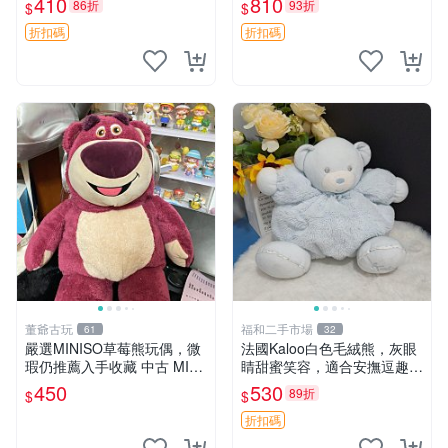
410
810
86折
93折
$
$
共賞。 麋鹿 豆袋 毛茸玩具
折扣碼
折扣碼
董爺古玩
福和二手市場
61
32
嚴選MINISO草莓熊玩偶，微
法國Kaloo白色毛絨熊，灰眼
瑕仍推薦入手收藏 中古 MINI
睛甜蜜笑容，適合安撫逗趣可
SO 草莓熊 玩具 收藏
愛，柔軟面料手感佳。14 白
450
530
89折
$
$
色安撫熊 毛絨玩具 寶寶逗樂
具
折扣碼