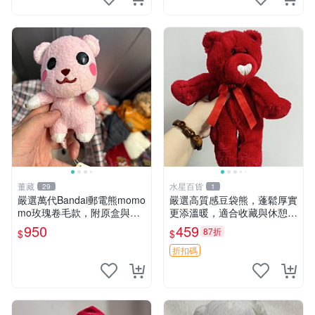
董藏
水星百貨
29
1
嚴選萬代Bandai郵電熊momo
嚴選高質感豆袋熊，蓬鬆厚實
mo玫瑰卷毛款，附原盒與吊
更添溫暖，適合收藏與休憩。
牌，粉嫩可愛入手即柔軟～
前胸填充飽滿，背部亦具優雅
950
459
87折
$
$
玫瑰卷毛 郵電熊 正品
設計。 豆袋熊 保暖 溫柔 蓬
松
折扣碼