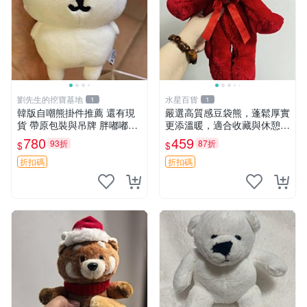
劉先生的挖寶基地
水星百貨
1
1
韓版自嘲熊掛件推薦 還有現
嚴選高質感豆袋熊，蓬鬆厚實
貨 帶原包裝與吊牌 胖嘟嘟超
更添溫暖，適合收藏與休憩。
可愛 毛絨手感佳 小熊掛件 自
前胸填充飽滿，背部亦具優雅
780
459
93折
87折
$
$
嘲抱枕 小熊抱枕
設計。 豆袋熊 保暖 溫柔 蓬
松
折扣碼
折扣碼