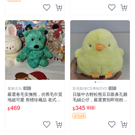
董爺古玩
影視動漫CD專輯DVD
61
57
嚴選卷毛安撫熊，仿舊毛巾質
日版中古輕松熊豆豆眼鼻孔雞
地超可愛 剪標珍藏品 老式毛
毛絨公仔，嚴選實拍即視粉絲
巾質地 安撫熊 款式
必買 公仔紙箱氣泡膜精心包
469
345
83折
$
$
裝快速發貨 輕松熊 公仔 雞毛
絨
折扣碼