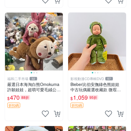
福和二手市場
影視動漫CD專輯DVD
32
57
嚴選日本海淘白熊Omokuma
Bieber比伯安撫綠色熊娃娃
許願娃娃，超萌可愛毛絨公仔
中古玩偶嚴選收藏款 微瑕輕
推薦收藏 白熊 Omokuma 毛
度使用 Bieber綠熊娃娃 中古
470
1,059
88折
95折
$
$
絨玩具 偽裝娃娃 玩具擺飾
玩偶 微瑕
折扣碼
折扣碼