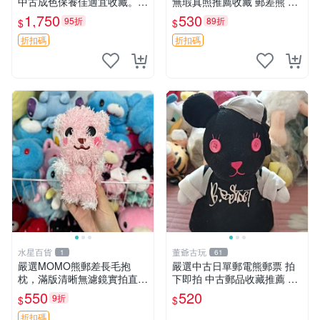
中古成色保養佳適宜收藏。無
無瑕真照推薦收藏 郵差熊 熊
盒子但品質完好，快速出貨。
抱枕 紅薯啵啵間
1,750
530
95折
89折
$
$
建議入手！ 中古 玩偶 滬漫
折扣碼
折扣碼
水星百貨
董爺古玩
1
61
嚴選MOMO熊郵差長毛抱
嚴選中古日單郵電熊郵票 拍
枕，滿版清晰無濾鏡實拍直
下即拍 中古郵品收藏推薦 郵
銷。每周新品到貨，不容錯
票 郵電熊 日本
550
520
9折
$
$
過！ 郵差熊 長毛 抱枕
折扣碼