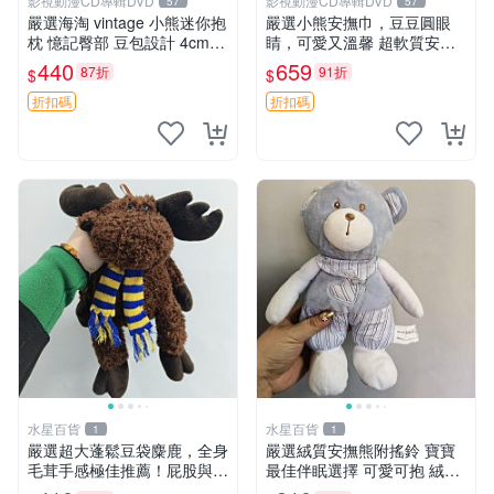
影視動漫CD專輯DVD
影視動漫CD專輯DVD
57
57
嚴選海淘 vintage 小熊迷你抱
嚴選小熊安撫巾，豆豆圓眼
枕 憶記臀部 豆包設計 4cm
睛，可愛又溫馨 超軟質安撫
高 推薦收藏 迷你豆包小熊、
巾，豆豆設計，哄睡好幫手
440
659
87折
91折
$
$
高臀部、豆袋抱枕
約克豆豆眼安撫巾 數碼豆豆
眼
折扣碼
折扣碼
水星百貨
水星百貨
1
1
嚴選超大蓬鬆豆袋麋鹿，全身
嚴選絨質安撫熊附搖鈴 寶寶
毛茸手感極佳推薦！屁股與四
最佳伴眠選擇 可愛可抱 絨毛
肢填充均勻，適合收藏與孩童
玩具 安撫熊 嬰兒用