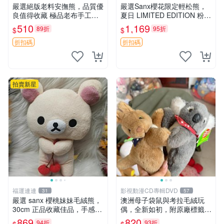
嚴選絕版老料安撫熊，品質優
嚴選Sanx櫻花限定輕松熊，
良值得收藏 極品老布手工安
夏日 LIMITED EDITION 粉色
撫搖鈴玩具，適合哄睡寶貝
毛絨熊，背有拉鏈設計，肚內
510
1,169
89折
95折
$
$
超柔老料搖鈴熊，專為孩子設
填充豆袋，精致工藝呈現，狀
計的安心伴護 推薦絕版老布
態如新，適合收藏與送人 櫻
折扣碼
折扣碼
製工藝搖鈴熊，可當作童
花、
拍賣新星
福運連連
影視動漫CD專輯DVD
31
57
嚴選 sanx 櫻桃妹妹毛絨熊，
澳洲母子袋鼠與考拉毛絨玩
30cm 正品收藏佳品，手感極
偶，全新如初，附原廠標籤，
軟，適合贈送與收藏 櫻桃妹
手感極軟，適合贈送親朋好
869
820
94折
93折