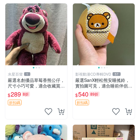
水星百貨
影視動漫CD專輯DVD
1
57
嚴選名創優品草莓香熊公仔，
嚴選SanX輕松熊安睡搖鈴，
尺寸小巧可愛，適合收藏賞玩
實拍圖可見，適合睡前伴侶，
30cm 玩具 公仔 草莓熊
Picks安撫好物 0325 懸吊 電
289
540
8折
89折
$
$
腦
折扣碼
折扣碼