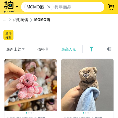
MOMO熊
登
絨毛玩偶
MOMO熊
全部
分類
最新上架
價格
最高人氣