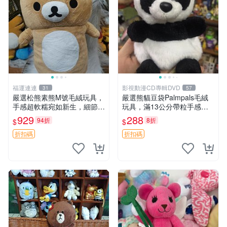
福運連連
影視動漫CD專輯DVD
31
57
嚴選松熊素熊M號毛絨玩具，
嚴選熊貓豆袋Palmpals毛絨
手感超軟糯宛如新生，細節精
玩具，滿13公分帶粒手感極
緻完美無瑕，推薦送禮或珍
佳，電影主題周邊推薦 熊貓
929
288
94折
8折
$
$
藏，中古狀態保養得宜。 松
Palmpals 毛絨玩具 豆袋 劇場
熊 素熊 毛絨doll
版周邊
折扣碼
折扣碼