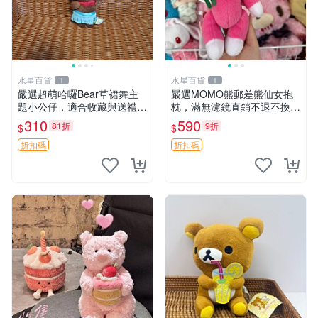
水星百貨
水星百貨
1
1
嚴選超萌哈囉Bear草裙舞主
嚴選MOMO熊郵差熊仙女抱
題小公仔，適合收藏與送禮 1
枕，滿無濾鏡直銷不退不換
00 克 哈囉Bear 草裙舞
經典造型可愛必備 紅薯啵啵
310
590
81折
9折
$
$
間抱枕 抱枕 時尚
折扣碼
折扣碼