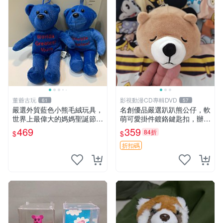
董爺古玩
影視動漫CD專輯DVD
61
57
嚴選外貿藍色小熊毛絨玩具，
名創優品嚴選趴趴熊公仔，軟
世界上最偉大的媽媽聖誕節推
萌可愛掛件鍍鉻鍵匙扣，辦公
薦禮物 五角星 兒童玩具 母親
放松好選擇 趴趴熊 鍍鉻鍵匙
469
359
84折
$
$
節
扣 萬用掛件
折扣碼