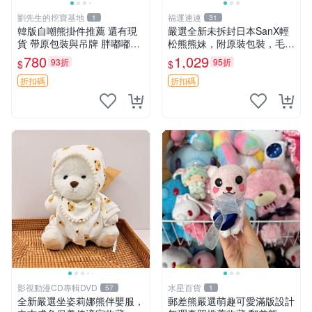
劉先生的挖寶基地
福運連連
1
31
韓版自嘲熊掛件推薦 還有現
嚴選全新未拆封日本SanX輕
貨 帶原包裝與吊牌 胖嘟嘟超
松熊熊妹，附原裝包裝，毛絨
可愛 毛絨手感佳 小熊掛件 自
質地極佳，細膩可愛，推薦收
780
1,029
93折
95折
$
$
嘲抱枕 小熊抱枕
藏兼送禮，適合女性好友或家
人，限量釋出。鬆熊、熊玩
折扣碼
折扣碼
偶、收藏品
影視動漫CD專輯DVD
水星百貨
57
1
全新嚴選坐姿莉娜熊伴嬰服，
郵差熊嚴選萌趣可愛滿版設計