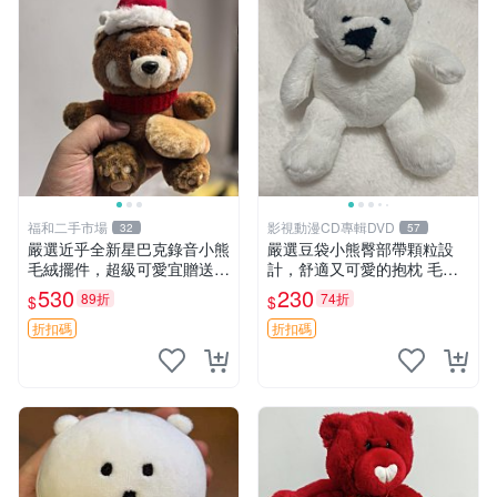
福和二手市場
影視動漫CD專輯DVD
32
57
嚴選近乎全新星巴克錄音小熊
嚴選豆袋小熊臀部帶顆粒設
毛絨擺件，超級可愛宜贈送掛
計，舒適又可愛的抱枕 毛絨
飾 錄音小熊 毛絨擺件 贈品
抱枕、臀部按摩、坐墊
530
230
89折
74折
$
$
折扣碼
折扣碼