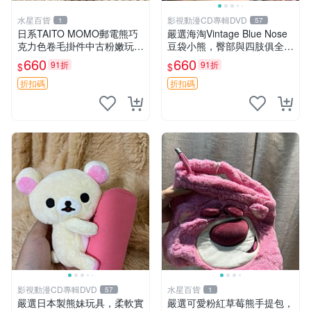
水星百貨
影視動漫CD專輯DVD
1
57
日系TAITO MOMO郵電熊巧
嚴選海淘Vintage Blue Nose
克力色卷毛掛件中古粉嫩玩偶
豆袋小熊，臀部與四肢俱全，
微瑕推薦 postpet momo 郵
坐高11公分，附原盒與吊牌
660
660
91折
91折
$
$
電熊 中古玩偶
收藏。藍鼻子小熊，值得擁有
玩具 憶熊
折扣碼
折扣碼
影視動漫CD專輯DVD
水星百貨
57
1
嚴選日本製熊妹玩具，柔軟實
嚴選可愛粉紅草莓熊手提包，