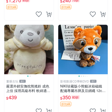
1,270
240
95折
75折
$
$
換。全新品相收藏推薦。 裸
熊 毛絨玩具 收藏
折扣碼
折扣碼
董爺古玩
影視動漫CD專輯DVD
61
57
嚴選外銷安撫枕熊搖鈴 成色
NIKI珍藏版小熊貓冰箱磁鐵
上佳 採用高級布料 軟綿適合
配備專屬吊牌及豆綁繩 12cm
收藏 安心選購 安撫枕 熊玩具
廢品嚴選 好評推薦 小熊貓冰
439
350
83折
$
$
搖鈴
箱貼 磁鐵掛件 冰箱飾品
折扣碼