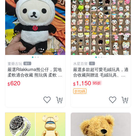
董爺古玩
水星百貨
61
1
嚴選Rilakkuma熊公仔，質地
嚴選多款超可愛毛絨玩具，適
柔軟適合收藏 熊玩偶 柔軟 公
合收藏與贈送 毛絨玩具、抱
仔 收藏
枕、公仔
620
1,150
95折
$
$
折扣碼