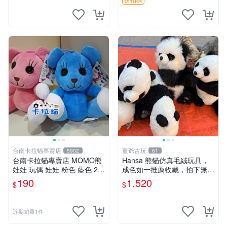
台南卡拉貓專賣店
董爺古玩
5902
61
台南卡拉貓專賣店 MOMO熊
Hansa 熊貓仿真毛絨玩具，
娃娃 玩偶 娃娃 粉色 藍色 2色
成色如一推薦收藏，拍下無疑
分售
心 熊貓 毛絨玩具 收藏
190
1,520
$
$
近期銷量1件