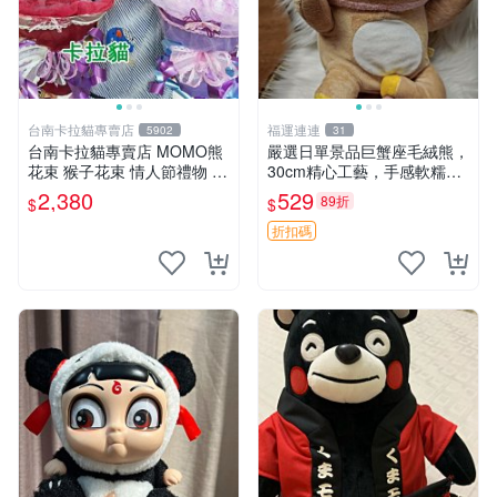
台南卡拉貓專賣店
福運連連
5902
31
台南卡拉貓專賣店 MOMO熊
嚴選日單景品巨蟹座毛絨熊，
花束 猴子花束 情人節禮物 二
30cm精心工藝，手感軟糯推
選一 可繡字 可今天寄明天到
薦收藏送人 巨蟹座 毛絨玩具
2,380
529
89折
$
$
精緻做工
折扣碼