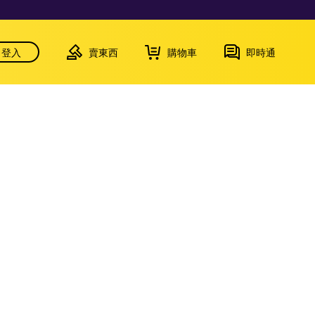
登入
賣東西
購物車
即時通