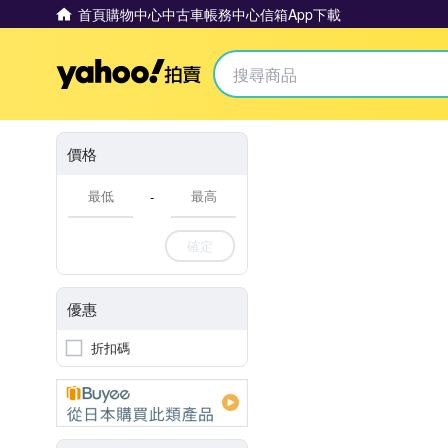
首頁
購物中心
中古車
帳務中心
信箱
App下載
Yahoo拍賣
價格
-
確定
優惠
折扣碼