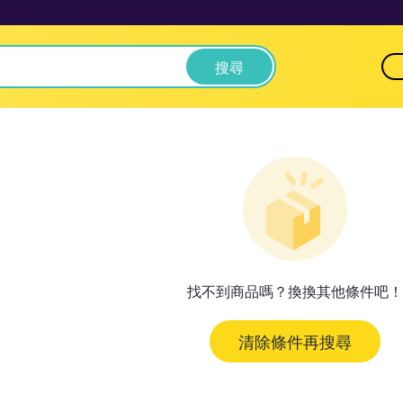
搜尋
找不到商品嗎？換換其他條件吧！
清除條件再搜尋