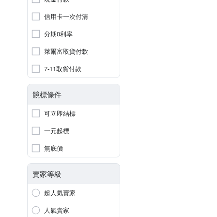
信用卡一次付清
分期0利率
萊爾富取貨付款
7-11取貨付款
競標條件
可立即結標
一元起標
無底價
賣家等級
超人氣賣家
人氣賣家