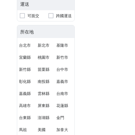
運送
可面交
跨國運送
所在地
台北市
新北市
基隆市
宜蘭縣
桃園市
新竹市
新竹縣
苗栗縣
台中市
彰化縣
南投縣
嘉義市
嘉義縣
雲林縣
台南市
高雄市
屏東縣
花蓮縣
台東縣
澎湖縣
金門
馬祖
美國
加拿大