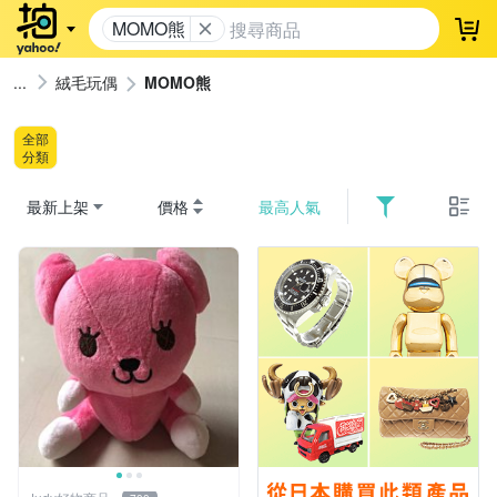
MOMO熊
登
絨毛玩偶
MOMO熊
全部
分類
最新上架
價格
最高人氣