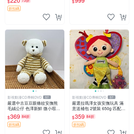
220
999
73折
$
$
折扣碼
影視動漫CD專輯DVD
影視動漫CD專輯DVD
57
57
嚴選中古豆豆眼條紋安撫熊
嚴選拉瑪澤女孩安撫玩具 滿
毛絨公仔 色澤新鮮 微小瑕疵
意送補包 2號裝 650g 匹配嬰
可收藏 中古 安撫熊 條紋公仔
幼童舒壓好伴侶 女孩專用 安
369
359
84折
84折
$
$
心選擇 安撫玩偶 衝包 玩具
折扣碼
折扣碼