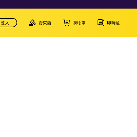
登入
賣東西
購物車
即時通