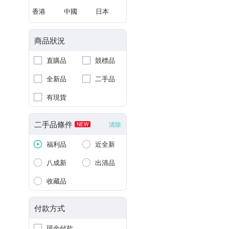
香港
中國
日本
商品狀況
直購品
競標品
全新品
二手品
有現貨
二手品條件
清除
NEW
福利品
近全新
八成新
出清品
收藏品
付款方式
現金付款