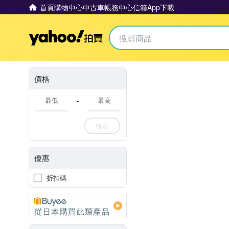
首頁
購物中心
中古車
帳務中心
信箱
App下載
Yahoo拍賣
價格
-
確定
優惠
折扣碼