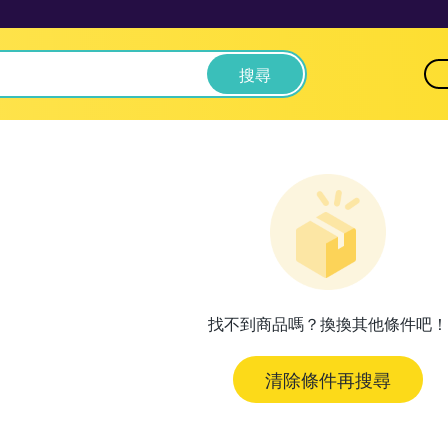
搜尋
找不到商品嗎？換換其他條件吧！
清除條件再搜尋