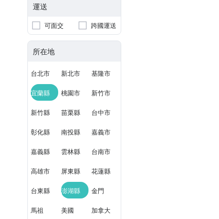
運送
可面交
跨國運送
所在地
台北市
新北市
基隆市
宜蘭縣
桃園市
新竹市
新竹縣
苗栗縣
台中市
彰化縣
南投縣
嘉義市
嘉義縣
雲林縣
台南市
高雄市
屏東縣
花蓮縣
台東縣
澎湖縣
金門
馬祖
美國
加拿大