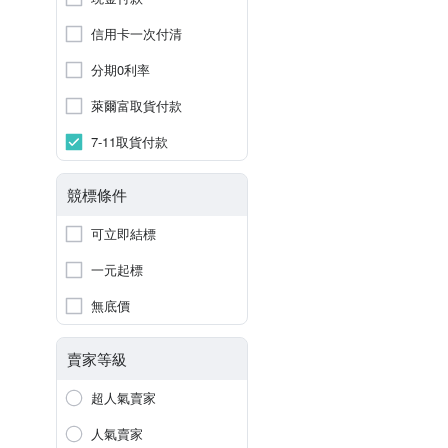
信用卡一次付清
分期0利率
萊爾富取貨付款
7-11取貨付款
競標條件
可立即結標
一元起標
無底價
賣家等級
超人氣賣家
人氣賣家