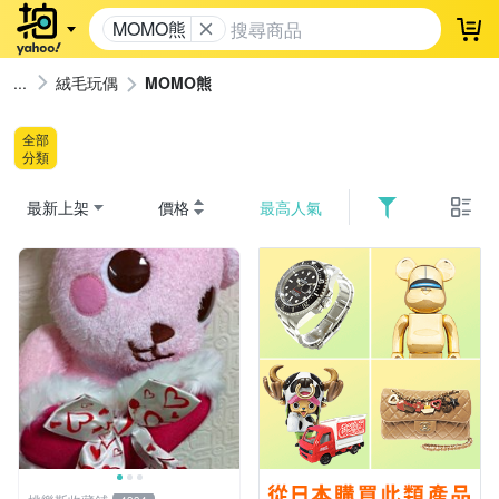
MOMO熊
登
絨毛玩偶
MOMO熊
全部
分類
最新上架
價格
最高人氣