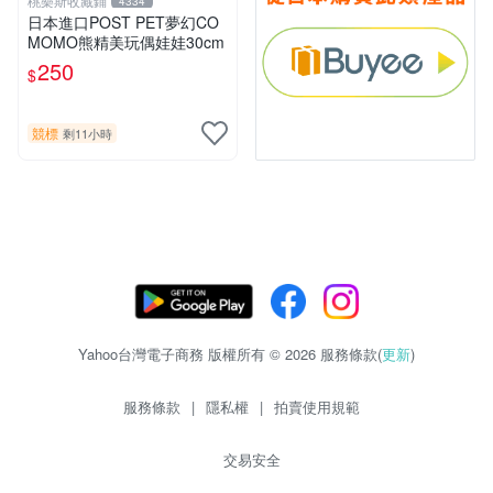
桃樂斯收藏鋪
4334
日本進口POST PET夢幻CO
MOMO熊精美玩偶娃娃30cm
250
$
競標
剩11小時
Yahoo台灣電子商務 版權所有 © 2026 服務條款(
更新
)
服務條款
|
隱私權
|
拍賣使用規範
交易安全