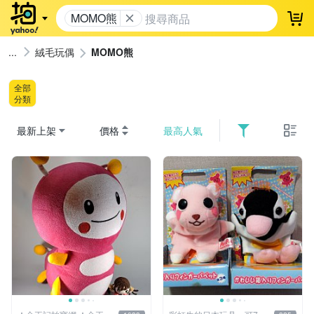
MOMO熊
登
絨毛玩偶
MOMO熊
全部
分類
最新上架
價格
最高人氣