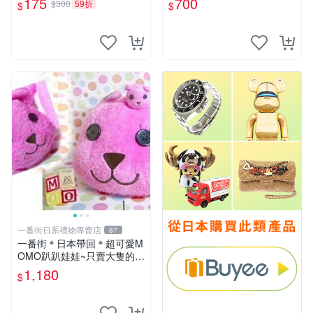
175
700
$300
59折
$
$
一番街日系禮物專賣店
87
一番街＊日本帶回＊超可愛M
OMO趴趴娃娃~只賣大隻的1
號~單隻價～生日禮物
1,180
$