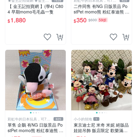
★金王記拍寶網 ★金王記
彩虹牛的日本玩具，可7取
1639
825
拍寶趣
付
【 金王記拍寶網 】(學4) C80
二件同售 有NG 日版景品 Po
4 早期momo毛毛蟲一隻
stPet momo熊 粉紅泰迪熊 妹
妹 comomo 企鵝 娃娃 布偶
1,880
350
$600
59折
$
$
手指頭 娃娃
彩虹牛的日本玩具，可7取
小小的領地
825
1
付
單售 企鵝 有NG 日版景品 Po
東京迪士尼 米奇 米妮 絕版品
stPet momo熊 粉紅泰迪熊 娃
娃娃吊飾 飯店限定 歡樂滿人
娃 布偶 手指頭 娃娃
間 復活節