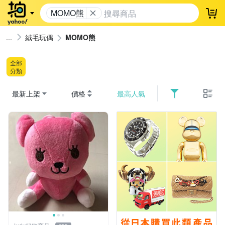
MOMO熊
登
絨毛玩偶
MOMO熊
全部
分類
最新上架
價格
最高人氣