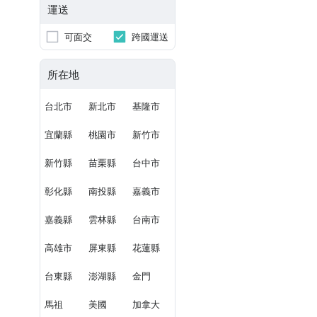
運送
可面交
跨國運送
所在地
台北市
新北市
基隆市
宜蘭縣
桃園市
新竹市
新竹縣
苗栗縣
台中市
彰化縣
南投縣
嘉義市
嘉義縣
雲林縣
台南市
高雄市
屏東縣
花蓮縣
台東縣
澎湖縣
金門
馬祖
美國
加拿大