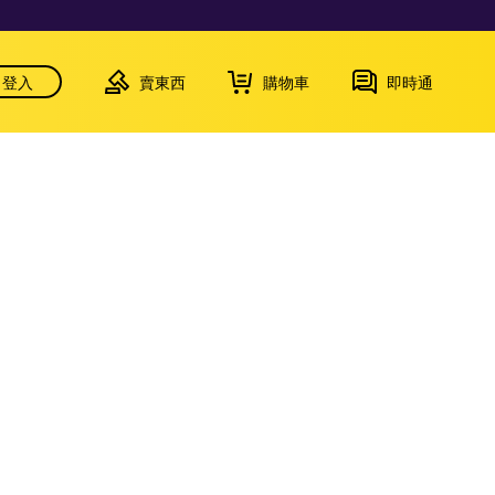
登入
賣東西
購物車
即時通