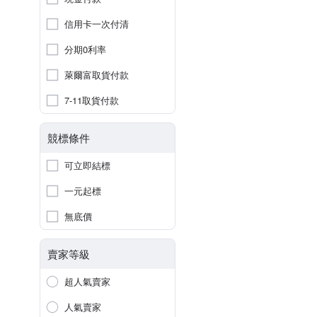
信用卡一次付清
分期0利率
萊爾富取貨付款
7-11取貨付款
競標條件
可立即結標
一元起標
無底價
賣家等級
超人氣賣家
人氣賣家