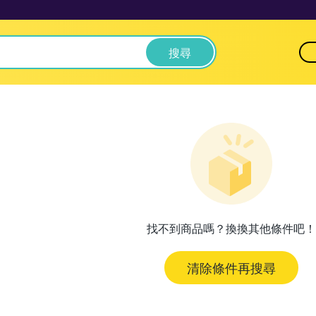
搜尋
找不到商品嗎？換換其他條件吧！
清除條件再搜尋