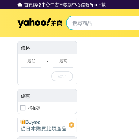
首頁
購物中心
中古車
帳務中心
信箱
App下載
Yahoo拍賣
價格
-
確定
優惠
折扣碼