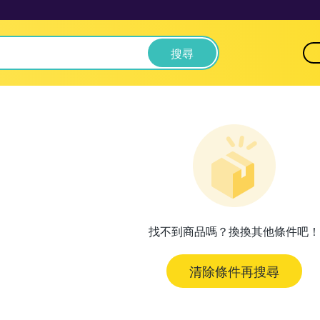
搜尋
找不到商品嗎？換換其他條件吧！
清除條件再搜尋