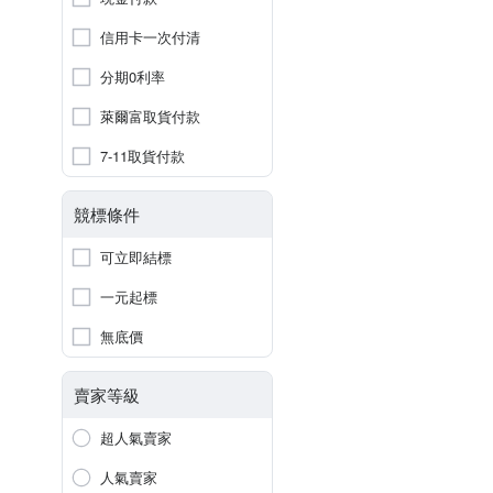
信用卡一次付清
分期0利率
萊爾富取貨付款
7-11取貨付款
競標條件
可立即結標
一元起標
無底價
賣家等級
超人氣賣家
人氣賣家