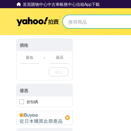
首頁
購物中心
中古車
帳務中心
信箱
App下載
Yahoo拍賣
價格
-
確定
優惠
折扣碼