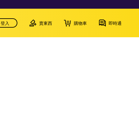
登入
賣東西
購物車
即時通