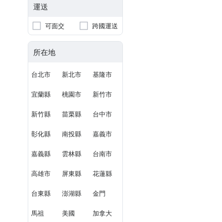
運送
可面交
跨國運送
所在地
台北市
新北市
基隆市
宜蘭縣
桃園市
新竹市
新竹縣
苗栗縣
台中市
彰化縣
南投縣
嘉義市
嘉義縣
雲林縣
台南市
高雄市
屏東縣
花蓮縣
台東縣
澎湖縣
金門
馬祖
美國
加拿大