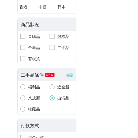
香港
中國
日本
商品狀況
直購品
競標品
全新品
二手品
有現貨
二手品條件
清除
NEW
福利品
近全新
八成新
出清品
收藏品
付款方式
現金付款