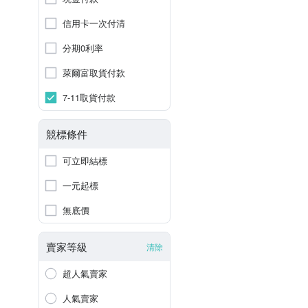
信用卡一次付清
分期0利率
萊爾富取貨付款
7-11取貨付款
競標條件
可立即結標
一元起標
無底價
賣家等級
清除
超人氣賣家
人氣賣家