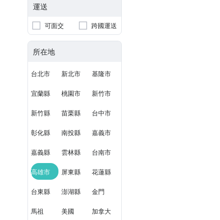
運送
可面交
跨國運送
所在地
台北市
新北市
基隆市
宜蘭縣
桃園市
新竹市
新竹縣
苗栗縣
台中市
彰化縣
南投縣
嘉義市
嘉義縣
雲林縣
台南市
高雄市
屏東縣
花蓮縣
台東縣
澎湖縣
金門
馬祖
美國
加拿大