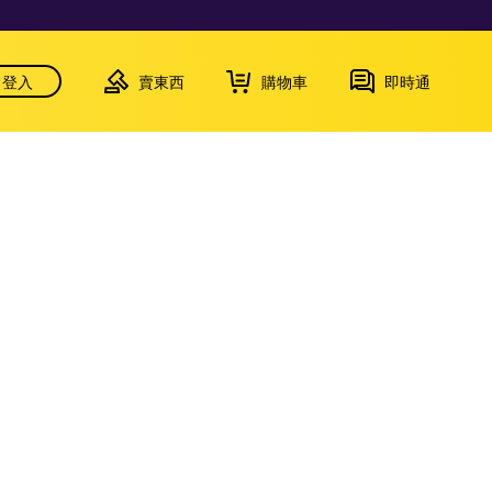
登入
賣東西
購物車
即時通