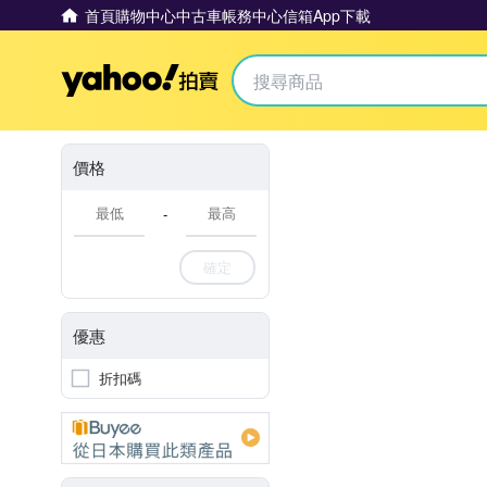
首頁
購物中心
中古車
帳務中心
信箱
App下載
Yahoo拍賣
價格
-
確定
優惠
折扣碼