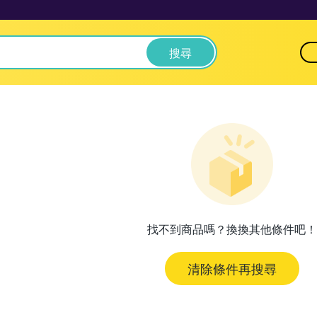
搜尋
找不到商品嗎？換換其他條件吧！
清除條件再搜尋