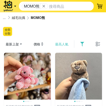
MOMO熊
登
絨毛玩偶
MOMO熊
全部
分類
最新上架
價格
最高人氣