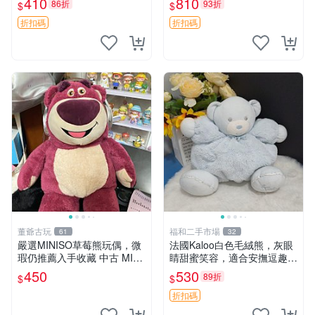
410
810
86折
93折
$
$
共賞。 麋鹿 豆袋 毛茸玩具
折扣碼
折扣碼
董爺古玩
福和二手市場
61
32
嚴選MINISO草莓熊玩偶，微
法國Kaloo白色毛絨熊，灰眼
瑕仍推薦入手收藏 中古 MINI
睛甜蜜笑容，適合安撫逗趣可
SO 草莓熊 玩具 收藏
愛，柔軟面料手感佳。14 白
450
530
89折
$
$
色安撫熊 毛絨玩具 寶寶逗樂
具
折扣碼