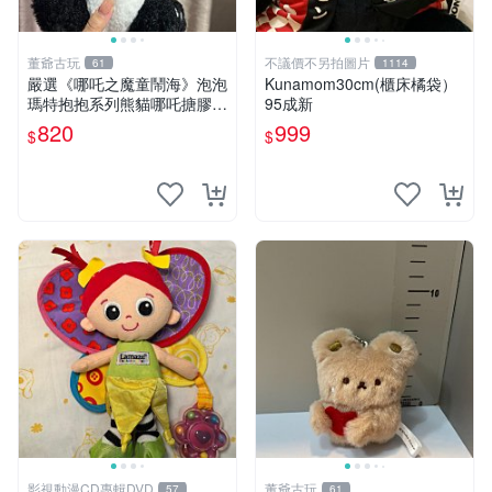
董爺古玩
不議價不另拍圖片
61
1114
嚴選《哪吒之魔童鬧海》泡泡
Kunamom30cm(櫃床橘袋）
瑪特抱抱系列熊貓哪吒搪膠臉
95成新
毛絨， STATE：如圖顯示 哪
820
999
$
$
吒 毛絨公仔 泡泡瑪特
影視動漫CD專輯DVD
董爺古玩
57
61