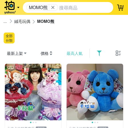
MOMO熊
登
絨毛玩偶
MOMO熊
全部
分類
最新上架
價格
最高人氣