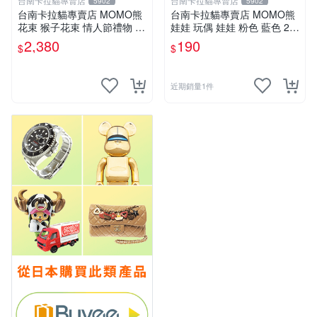
台南卡拉貓專賣店
台南卡拉貓專賣店
5902
5902
台南卡拉貓專賣店 MOMO熊
台南卡拉貓專賣店 MOMO熊
花束 猴子花束 情人節禮物 二
娃娃 玩偶 娃娃 粉色 藍色 2色
選一 可繡字 可今天寄明天到
分售
2,380
190
$
$
近期銷量1件