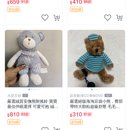
659
410
91折
86折
$
$
約克豆豆眼安撫巾 數碼豆豆
共賞。 麋鹿 豆袋 毛茸玩具
眼
折扣碼
折扣碼
水星百貨
影視動漫CD專輯DVD
1
57
嚴選絨質安撫熊附搖鈴 寶寶
嚴選絕版海淘豆袋小熊，臀部
最佳伴眠選擇 可愛可抱 絨毛
帶特大顆粒超級舒壓 毛毛摸
玩具 安撫熊 嬰兒用
起來格外順滑適合收藏 100%
810
310
93折
81折
$
$
棉質 豆袋枕 豆袋、抱枕、小
熊
折扣碼
折扣碼