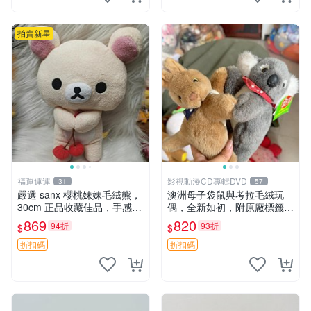
拍賣新星
福運連連
影視動漫CD專輯DVD
31
57
嚴選 sanx 櫻桃妹妹毛絨熊，
澳洲母子袋鼠與考拉毛絨玩
30cm 正品收藏佳品，手感極
偶，全新如初，附原廠標籤，
軟，適合贈送與收藏 櫻桃妹
手感極軟，適合贈送親朋好
869
820
94折
93折
$
$
妹、sanx、毛絨熊
友。袋鼠與考拉正版，精緻尺
寸，適合作為收藏或家飾擺
折扣碼
折扣碼
設，增添暖意。 母子、袋
鼠、