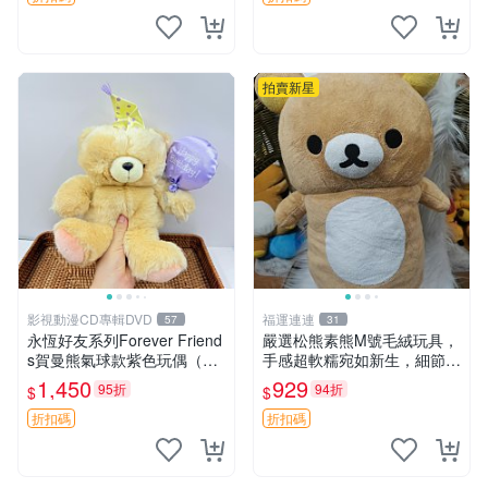
拍賣新星
影視動漫CD專輯DVD
福運連連
57
31
永恆好友系列Forever Friend
嚴選松熊素熊M號毛絨玩具，
s賀曼熊氣球款紫色玩偶（鼻
手感超軟糯宛如新生，細節精
子稍有磨損） 中古玩具 氣球
緻完美無瑕，推薦送禮或珍
1,450
929
95折
94折
$
$
熊 玩偶
藏，中古狀態保養得宜。 松
熊 素熊 毛絨doll
折扣碼
折扣碼