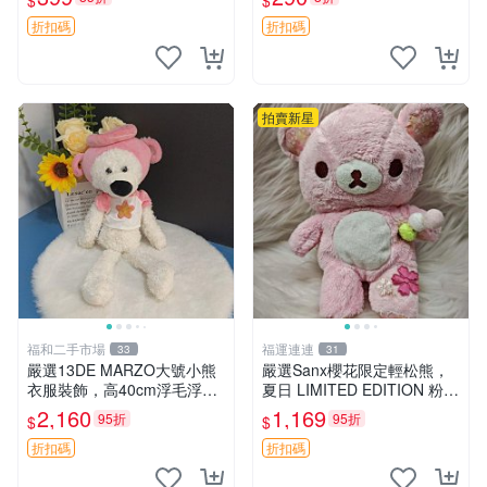
$
$
折扣碼
折扣碼
拍賣新星
福和二手市場
福運連連
33
31
嚴選13DE MARZO大號小熊
嚴選Sanx櫻花限定輕松熊，
衣服裝飾，高40cm浮毛浮
夏日 LIMITED EDITION 粉色
灰，詳觀後再拍。二手收藏請
毛絨熊，背有拉鏈設計，肚內
2,160
1,169
95折
95折
$
$
珍惜。 13DE MARZO 二手
填充豆袋，精致工藝呈現，狀
小熊 衣服裝飾
態如新，適合收藏與送人 櫻
折扣碼
折扣碼
花、