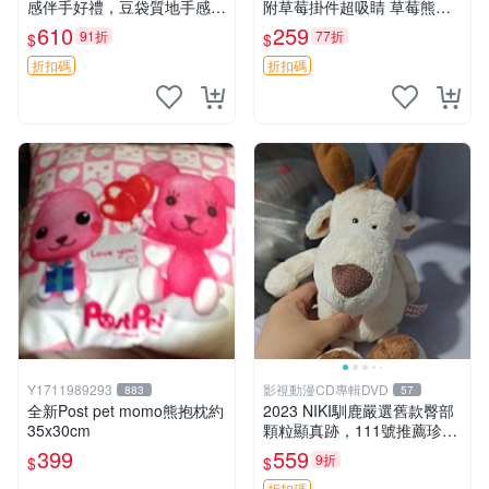
感伴手好禮，豆袋質地手感
附草莓掛件超吸睛 草莓熊手
佳，抱枕小熊 recom 推薦 白
提包 草莓掛件 可愛portunes
610
259
91折
77折
$
$
色豆袋 玩具
e
折扣碼
折扣碼
Y1711989293
影視動漫CD專輯DVD
883
57
全新Post pet momo熊抱枕約
2023 NIKI馴鹿嚴選舊款臀部
35x30cm
顆粒顯真跡，111號推薦珍藏
品 馴鹿 舊款 尾巴顆粒
399
559
9折
$
$
折扣碼