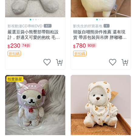
影視動漫CD專輯DVD
劉先生的挖寶基地
57
1
嚴選豆袋小熊臀部帶顆粒設
韓版自嘲熊掛件推薦 還有現
計，舒適又可愛的抱枕 毛絨
貨 帶原包裝與吊牌 胖嘟嘟超
抱枕、臀部按摩、坐墊
可愛 毛絨手感佳 小熊掛件 自
230
780
74折
93折
$
$
嘲抱枕 小熊抱枕
折扣碼
折扣碼
拍賣新星