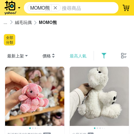
MOMO熊
登
絨毛玩偶
MOMO熊
全部
分類
最新上架
價格
最高人氣