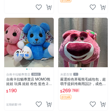
台南卡拉貓專賣店
水星百貨
5902
1
台南卡拉貓專賣店 MOMO熊
嚴選粉色草莓熊毛絨包包，超
娃娃 玩偶 娃娃 粉色 藍色 2色
萌手提斜挎兩用設計，成色上
分售
佳容量大 粉紅草莓 毛絨包 超
190
269
78折
$
$
大容量
折扣碼
近期銷量1件