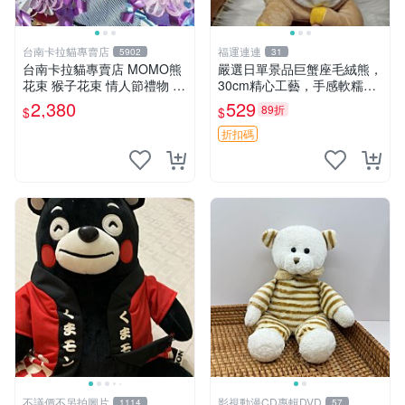
台南卡拉貓專賣店
福運連連
5902
31
台南卡拉貓專賣店 MOMO熊
嚴選日單景品巨蟹座毛絨熊，
花束 猴子花束 情人節禮物 二
30cm精心工藝，手感軟糯推
選一 可繡字 可今天寄明天到
薦收藏送人 巨蟹座 毛絨玩具
2,380
529
89折
$
$
精緻做工
折扣碼
不議價不另拍圖片
影視動漫CD專輯DVD
1114
57