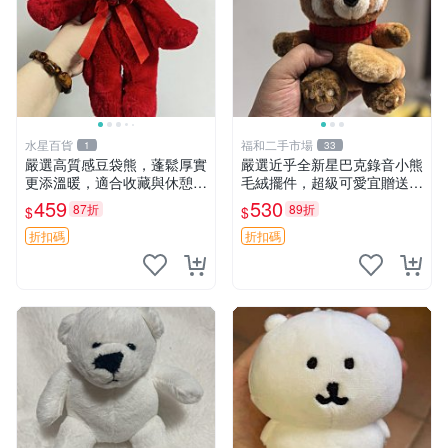
水星百貨
福和二手市場
1
33
嚴選高質感豆袋熊，蓬鬆厚實
嚴選近乎全新星巴克錄音小熊
更添溫暖，適合收藏與休憩。
毛絨擺件，超級可愛宜贈送掛
前胸填充飽滿，背部亦具優雅
飾 錄音小熊 毛絨擺件 贈品
459
530
87折
89折
$
$
設計。 豆袋熊 保暖 溫柔 蓬
松
折扣碼
折扣碼