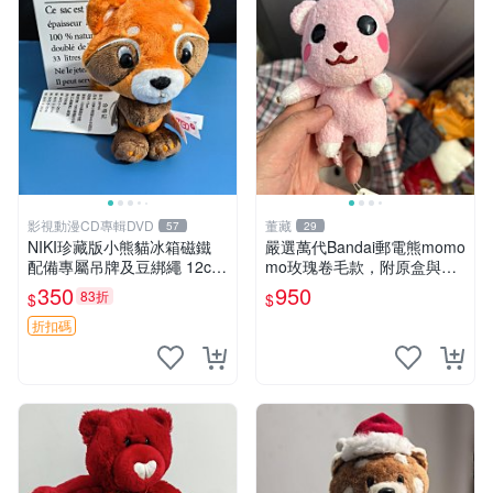
影視動漫CD專輯DVD
董藏
57
29
NIKI珍藏版小熊貓冰箱磁鐵
嚴選萬代Bandai郵電熊momo
配備專屬吊牌及豆綁繩 12cm
mo玫瑰卷毛款，附原盒與吊
廢品嚴選 好評推薦 小熊貓冰
牌，粉嫩可愛入手即柔軟～
350
950
83折
$
$
箱貼 磁鐵掛件 冰箱飾品
玫瑰卷毛 郵電熊 正品
折扣碼