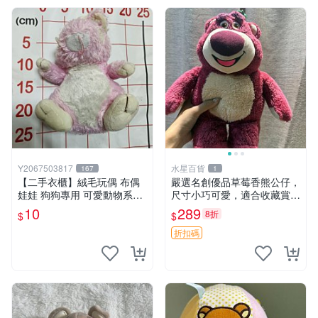
Y2067503817
水星百貨
167
1
【二手衣櫃】絨毛玩偶 布偶
嚴選名創優品草莓香熊公仔，
娃娃 狗狗專用 可愛動物系列
尺寸小巧可愛，適合收藏賞玩
耐咬耐磨玩具 玩偶 粉紅熊寵
30cm 玩具 公仔 草莓熊
10
289
8折
$
$
物玩具 1120929
折扣碼