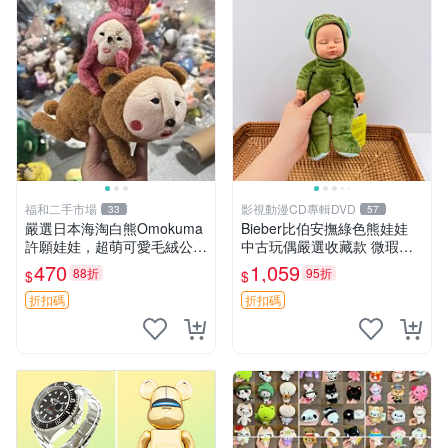
福和二手市場
影視動漫CD專輯DVD
33
57
嚴選日本海淘白熊Omokuma
Bieber比伯安撫綠色熊娃娃
許願娃娃，超萌可愛毛絨公仔
中古玩偶嚴選收藏款 微瑕輕
推薦收藏 白熊 Omokuma 毛
度使用 Bieber綠熊娃娃 中古
470
1,059
88折
95折
$
$
絨玩具 偽裝娃娃 玩具擺飾
玩偶 微瑕
折扣碼
折扣碼