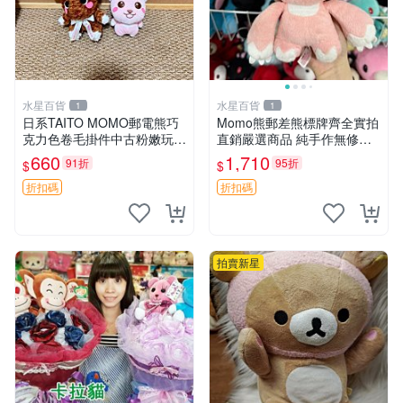
水星百貨
水星百貨
1
1
日系TAITO MOMO郵電熊巧
Momo熊郵差熊標牌齊全實拍
克力色卷毛掛件中古粉嫩玩偶
直銷嚴選商品 純手作無修圖
微瑕推薦 postpet momo 郵
可收藏 郵差熊 Momo熊 標牌
660
1,710
91折
95折
$
$
電熊 中古玩偶
商品
折扣碼
折扣碼
拍賣新星