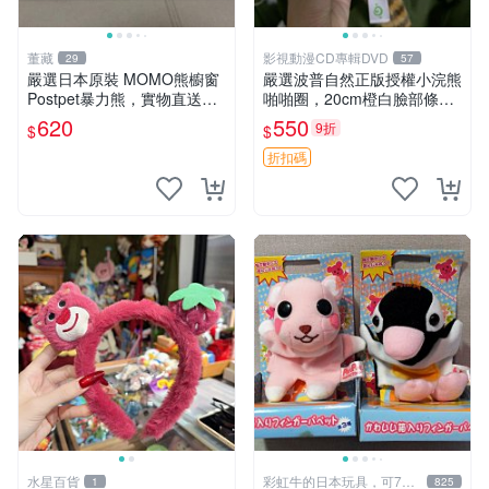
董藏
影視動漫CD專輯DVD
29
57
嚴選日本原裝 MOMO熊櫥窗
嚴選波普自然正版授權小浣熊
Postpet暴力熊，實物直送新
啪啪圈，20cm橙白臉部條紋
臺灣。MOMO熊 暴力熊 熊貓
清晰，毛絨超萌贈品推薦。
620
550
9折
$
$
櫥窗
小浣熊 波普 圈環
折扣碼
水星百貨
彩虹牛的日本玩具，可7取
1
825