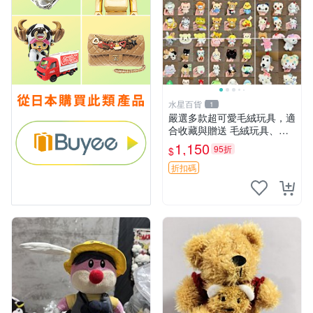
水星百貨
1
嚴選多款超可愛毛絨玩具，適
合收藏與贈送 毛絨玩具、抱
枕、公仔
1,150
95折
$
折扣碼