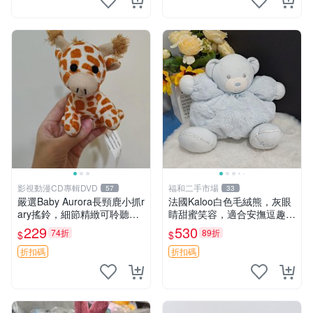
影視動漫CD專輯DVD
福和二手市場
57
33
嚴選Baby Aurora長頸鹿小抓r
法國Kaloo白色毛絨熊，灰眼
ary搖鈴，細節精緻可聆聽清
睛甜蜜笑容，適合安撫逗趣可
脆鈴音 軟萌可愛 定制紀念 金
愛，柔軟面料手感佳。14 白
229
530
74折
89折
$
$
屬搖鈴 新手媽咪推薦 長頸鹿
色安撫熊 毛絨玩具 寶寶逗樂
抓rary 搖鈴
具
折扣碼
折扣碼