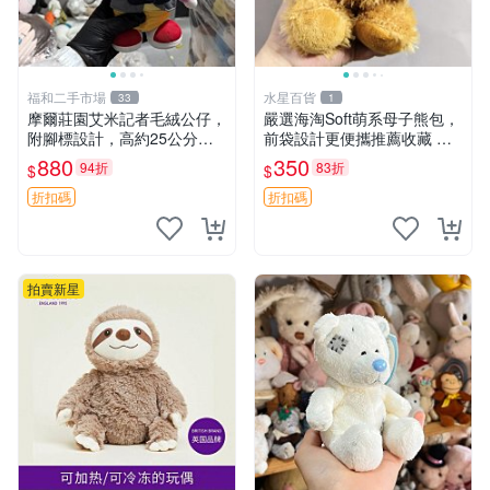
福和二手市場
水星百貨
33
1
摩爾莊園艾米記者毛絨公仔，
嚴選海淘Soft萌系母子熊包，
附腳標設計，高約25公分，
前袋設計更便攜推薦收藏 母
全新未拆封，限量珍藏。艾米
子熊 軟綿綿 包包
880
350
94折
83折
$
$
記者 毛絨公仔 超萌玩偶
折扣碼
折扣碼
拍賣新星