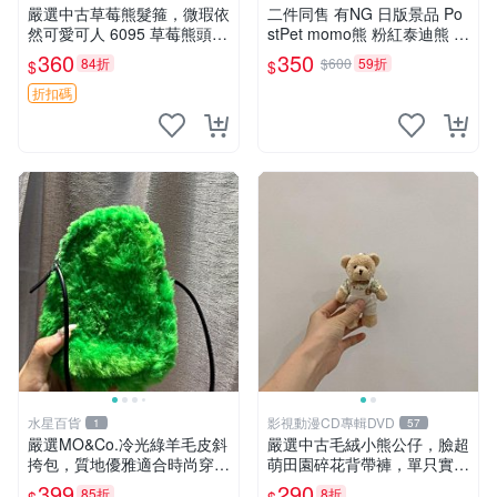
付
嚴選中古草莓熊髮箍，微瑕依
二件同售 有NG 日版景品 Po
然可愛可人 6095 草莓熊頭飾
stPet momo熊 粉紅泰迪熊 妹
中古髮圈 熊寶 寶寶 娃娃熊髮
妹 comomo 企鵝 娃娃 布偶
360
350
84折
$600
59折
$
$
箍 中古收藏 玩具髮夾
手指頭 娃娃
折扣碼
水星百貨
影視動漫CD專輯DVD
1
57
嚴選MO&Co.冷光綠羊毛皮斜
嚴選中古毛絨小熊公仔，臉超
挎包，質地優雅適合時尚穿搭
萌田園碎花背帶褲，單只實拍
冷光綠 皮包 斜挎包
展示 中古、毛絨玩具、玩偶
399
290
85折
8折