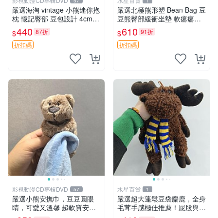
影視動漫CD專輯DVD
水星百貨
57
1
嚴選海淘 vintage 小熊迷你抱
嚴選北極熊形塑 Bean Bag 豆
枕 憶記臀部 豆包設計 4cm
豆熊臀部緩衝坐墊 軟癟癟舒
高 推薦收藏 迷你豆包小熊、
壓設計 保暖又實用 適合久坐
440
610
87折
91折
$
$
高臀部、豆袋抱枕
放松 推薦居家使用 RUSS系
列 豆豆熊屁屁坐墊 3D顆粒結
折扣碼
折扣碼
構
影視動漫CD專輯DVD
水星百貨
57
1
嚴選小熊安撫巾，豆豆圓眼
嚴選超大蓬鬆豆袋麋鹿，全身
睛，可愛又溫馨 超軟質安撫
毛茸手感極佳推薦！屁股與四
巾，豆豆設計，哄睡好幫手
肢填充均勻，適合收藏與孩童