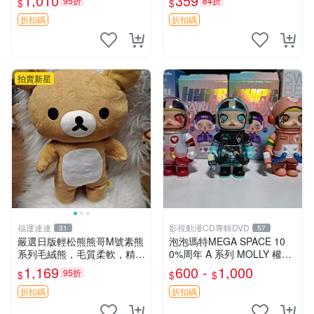
1,010
359
95折
84折
$
$
莓 奶油心 60粒 mini小甜心糖
心選擇 安撫玩偶 衝包 玩具
果，水果味夾心零食裝 心形
折扣碼
折扣碼
糖果 60
拍賣新星
福運連連
影視動漫CD專輯DVD
31
57
嚴選日版輕松熊熊哥M號素熊
泡泡瑪特MEGA SPACE 10
系列毛絨熊，毛質柔軟，精緻
0%周年 A 系列 MOLLY 權威
可愛，尺寸35cm，保存狀態
隱藏款 嚴選薄荷巧克力色 80
1,169
600 -
1,000
95折
$
$
$
優異。收藏或贈送皆為佳選。
年代風味 權威推薦 合適收藏
中古 毛絨熊 毛玩偶
折扣碼
折扣碼