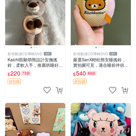
影視動漫CD專輯DVD
影視動漫CD專輯DVD
57
57
Kaichi凱馳萌熊設計安撫搖
嚴選SanX輕松熊安睡搖鈴，
鈴，柔軟入手，推薦哄睡好選
實拍圖可見，適合睡前伴侶，
擇 熊公仔 安撫玩具 喂食環
Picks安撫好物 0325 懸吊 電
220
540
73折
89折
$
$
腦
折扣碼
折扣碼