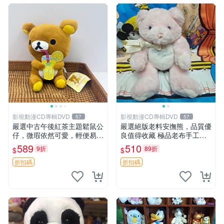
影視動漫CD專輯DVD
影視動漫CD專輯DVD
57
57
嚴選中古午後紅茶主題鬆鼠公
嚴選絕版老料安撫熊，品質優
仔，微瑕依然可愛，輕便易運
良值得收藏 極品老布手工安
送 二手收藏推薦 工廠直營 快
撫搖鈴玩具，適合哄睡寶貝
589
510
9折
89折
$
$
遞到府 中古 玩偶 公仔
超柔老料搖鈴熊，專為孩子設
計的安心伴護 推薦絕版老布
折扣碼
折扣碼
製工藝搖鈴熊，可當作童