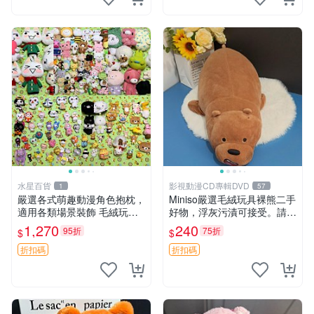
水星百貨
影視動漫CD專輯DVD
1
57
嚴選各式萌趣動漫角色抱枕，
Miniso嚴選毛絨玩具裸熊二手
適用各類場景裝飾 毛絨玩
好物，浮灰污漬可接受。請詳
具、卡通抱枕、趣味玩偶
閱照片再下單，售出不退不
1,270
240
95折
75折
$
$
換。全新品相收藏推薦。 裸
熊 毛絨玩具 收藏
折扣碼
折扣碼