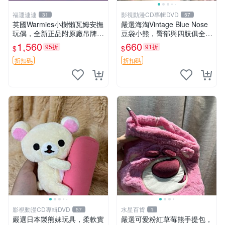
福運連連
影視動漫CD專輯DVD
31
57
英國Warmies小樹懶瓦姆安撫
嚴選海淘Vintage Blue Nose
玩偶，全新正品附原廠吊牌與
豆袋小熊，臀部與四肢俱全，
防塵袋，內藏薰衣草可加熱，
坐高11公分，附原盒與吊牌
1,560
660
95折
91折
$
$
適合各個年齡層，冷暖兩用享
收藏。藍鼻子小熊，值得擁有
受抱抱樂趣，不容錯過嚴選好
玩具 憶熊
折扣碼
折扣碼
物 溫暖 冷感
影視動漫CD專輯DVD
水星百貨
57
1
嚴選日本製熊妹玩具，柔軟實
嚴選可愛粉紅草莓熊手提包，