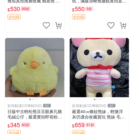
無瑕真照推薦收藏 郵差熊 熊
枕，滿版清晰無濾鏡實拍直
抱枕 紅薯啵啵間
銷。每周新品到貨，不容錯
530
550
89折
9折
$
$
過！ 郵差熊 長毛 抱枕
折扣碼
折扣碼
影視動漫CD專輯DVD
影視動漫CD專輯DVD
57
57
日版中古輕松熊豆豆眼鼻孔雞
嚴選40㎝條紋熊妹，輕微浮
毛絨公仔，嚴選實拍即視粉絲
灰仍適合收藏賞玩 熊妹 毛絨
必買 公仔紙箱氣泡膜精心包
玩具 浮雕熊
345
659
83折
91折
$
$
裝快速發貨 輕松熊 公仔 雞毛
絨
折扣碼
折扣碼