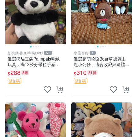
影視動漫CD專輯DVD
水星百貨
57
1
嚴選熊貓豆袋Palmpals毛絨
嚴選超萌哈囉Bear草裙舞主
玩具，滿13公分帶粒手感極
題小公仔，適合收藏與送禮 1
佳，電影主題周邊推薦 熊貓
00 克 哈囉Bear 草裙舞
288
310
8折
81折
$
$
Palmpals 毛絨玩具 豆袋 劇場
版周邊
折扣碼
折扣碼