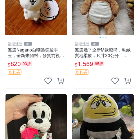
福運連連
福運連連
31
31
嚴選Nagano自嘲熊笑臉手
嚴選幾乎全新M款鬆熊，毛絨
玉，全新未開封，發貨前視頻
質地柔軟，尺寸30公分，做
確認，海南 廣西 貴州 嚴選N
工精緻可愛，適合收藏或贈送
820
1,569
93折
95折
$
$
agano自嘲熊笑臉手玉，全新
親友。中古使用痕跡，手感依
未開封，發貨前視頻確認，四
然優良。 鬆熊 嬰熊 毛玩偶
折扣碼
折扣碼
川 重慶 內