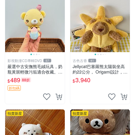
影視動漫CD專輯DVD
古色古香
57
41
嚴選中古安撫熊毛絨玩具，奶
Jellycat巴塞羅熊太陽裝坐高
瓶黃斑輕微污垢適合收藏。默
約22公分， Origami設計，來
認兩日發貨，全國快遞隨機派
自越南。嚴選 Recommendat
489
3,940
88折
$
$
送。 成色如圖可放心購買，
ion！巴塞羅、 Origami熊、J
輕微瑕疵和臟污不影響使用。
elly
折扣碼
安撫熊 中古玩偶 毛
拍賣新星
拍賣新星