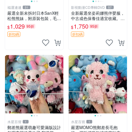
福運連連
影視動漫CD專輯DVD
31
57
嚴選全新未拆封日本SanX輕
全新嚴選坐姿莉娜熊伴嬰服，
松熊熊妹，附原裝包裝，毛絨
中古成色保養佳適宜收藏。無
質地極佳，細膩可愛，推薦收
盒子但品質完好，快速出貨。
1,029
1,750
95折
95折
$
$
藏兼送禮，適合女性好友或家
建議入手！ 中古 玩偶 滬漫
人，限量釋出。鬆熊、熊玩
折扣碼
折扣碼
偶、收藏品
水星百貨
水星百貨
1
1
郵差熊嚴選萌趣可愛滿版設計
嚴選MOMO熊郵差長毛抱