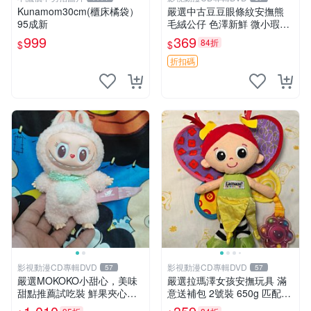
Kunamom30cm(櫃床橘袋）
嚴選中古豆豆眼條紋安撫熊
95成新
毛絨公仔 色澤新鮮 微小瑕疵
可收藏 中古 安撫熊 條紋公仔
999
369
84折
$
$
折扣碼
影視動漫CD專輯DVD
影視動漫CD專輯DVD
57
57
嚴選MOKOKO小甜心，美味
嚴選拉瑪澤女孩安撫玩具 滿
甜點推薦試吃裝 鮮果夾心糖
意送補包 2號裝 650g 匹配嬰
果，甜蜜滋味享不停 薄荷草
幼童舒壓好伴侶 女孩專用 安