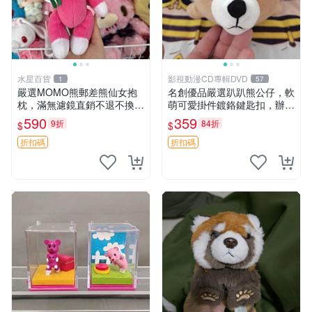
水星百貨
影視動漫CD專輯DVD
1
57
嚴選MOMO熊郵差熊仙女抱
名創優品嚴選趴趴熊公仔，軟
枕，滿無濾鏡直銷不退不換
萌可愛掛件鍍鉻鍵匙扣，辦公
經典造型可愛必備 紅薯啵啵
放松好選擇 趴趴熊 鍍鉻鍵匙
590
359
9折
84折
$
$
間抱枕 抱枕 時尚
扣 萬用掛件
折扣碼
折扣碼