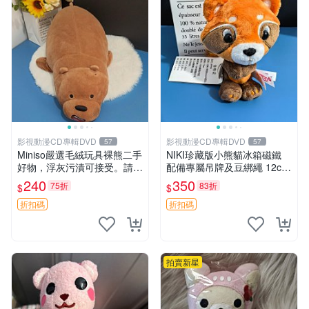
影視動漫CD專輯DVD
影視動漫CD專輯DVD
57
57
Miniso嚴選毛絨玩具裸熊二手
NIKI珍藏版小熊貓冰箱磁鐵
好物，浮灰污漬可接受。請詳
配備專屬吊牌及豆綁繩 12cm
閱照片再下單，售出不退不
廢品嚴選 好評推薦 小熊貓冰
240
350
75折
83折
$
$
換。全新品相收藏推薦。 裸
箱貼 磁鐵掛件 冰箱飾品
熊 毛絨玩具 收藏
折扣碼
折扣碼
拍賣新星