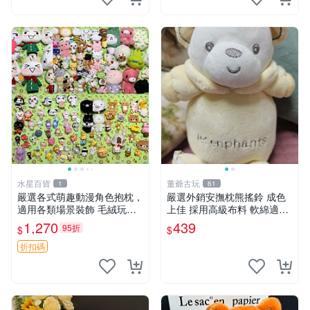
水星百貨
董爺古玩
1
61
嚴選各式萌趣動漫角色抱枕，
嚴選外銷安撫枕熊搖鈴 成色
適用各類場景裝飾 毛絨玩
上佳 採用高級布料 軟綿適合
具、卡通抱枕、趣味玩偶
收藏 安心選購 安撫枕 熊玩具
1,270
439
95折
$
$
搖鈴
折扣碼