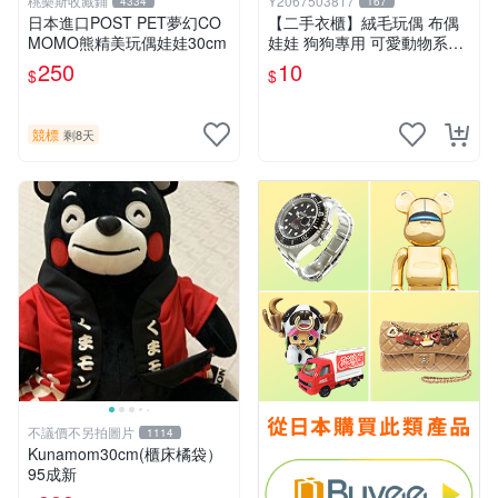
桃樂斯收藏鋪
Y2067503817
4334
167
日本進口POST PET夢幻CO
【二手衣櫃】絨毛玩偶 布偶
MOMO熊精美玩偶娃娃30cm
娃娃 狗狗專用 可愛動物系列
耐咬耐磨玩具 玩偶 粉紅熊寵
250
10
$
$
物玩具 1120929
競標
剩8天
不議價不另拍圖片
1114
Kunamom30cm(櫃床橘袋）
95成新