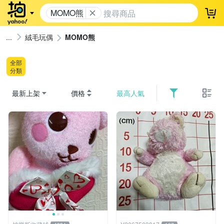
MOMO熊
登
絨毛玩偶
MOMO熊
全部
分類
最新上架
價格
最高人氣