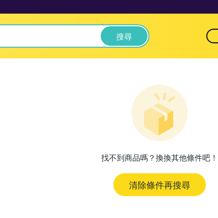
搜尋
找不到商品嗎？換換其他條件吧！
清除條件再搜尋