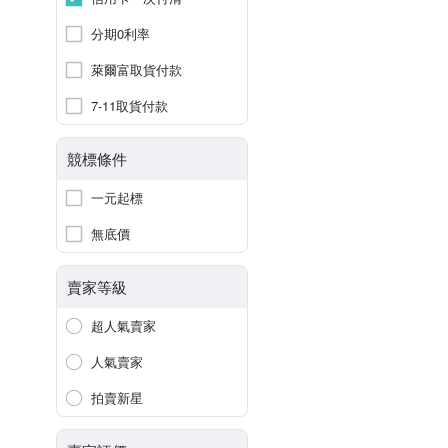
分期0利率
萊爾富取貨付款
7-11取貨付款
競標條件
一元起標
無底價
賣家等級
超人氣賣家
人氣賣家
拍賣新星