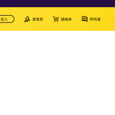
登入
賣東西
購物車
即時通