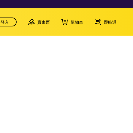
登入
賣東西
購物車
即時通