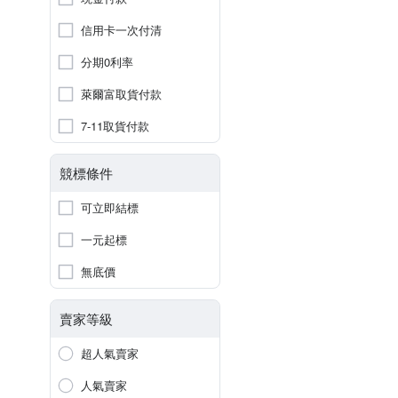
信用卡一次付清
分期0利率
萊爾富取貨付款
7-11取貨付款
競標條件
可立即結標
一元起標
無底價
賣家等級
超人氣賣家
人氣賣家