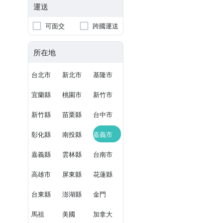
運送
可面交
跨國運送
所在地
台北市
新北市
基隆市
宜蘭縣
桃園市
新竹市
新竹縣
苗栗縣
台中市
彰化縣
南投縣
嘉義市
嘉義縣
雲林縣
台南市
高雄市
屏東縣
花蓮縣
台東縣
澎湖縣
金門
馬祖
美國
加拿大