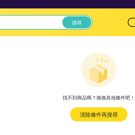
搜尋
找不到商品嗎？換換其他條件吧！
清除條件再搜尋