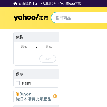
首頁
購物中心
中古車
帳務中心
信箱
App下載
Yahoo拍賣
價格
-
確定
優惠
折扣碼