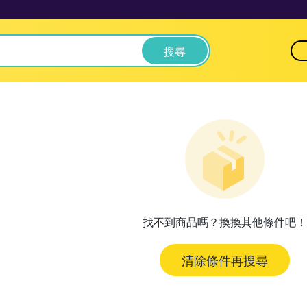
搜尋
找不到商品嗎？換換其他條件吧！
清除條件再搜尋