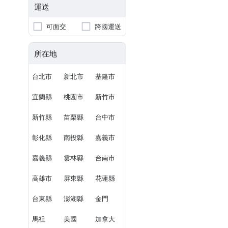
運送
可面交
跨國運送
所在地
台北市
新北市
基隆市
宜蘭縣
桃園市
新竹市
新竹縣
苗栗縣
台中市
彰化縣
南投縣
嘉義市
嘉義縣
雲林縣
台南市
高雄市
屏東縣
花蓮縣
台東縣
澎湖縣
金門
馬祖
美國
加拿大