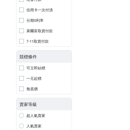
信用卡一次付清
分期0利率
萊爾富取貨付款
7-11取貨付款
競標條件
可立即結標
一元起標
無底價
賣家等級
超人氣賣家
人氣賣家