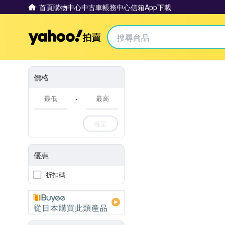
首頁
購物中心
中古車
帳務中心
信箱
App下載
Yahoo拍賣
價格
-
確定
優惠
折扣碼