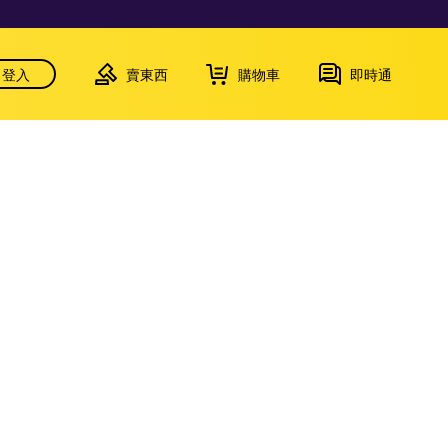
登入
賣東西
購物車
即時通