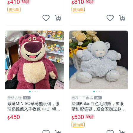
410
810
86折
93折
$
$
共賞。 麋鹿 豆袋 毛茸玩具
折扣碼
折扣碼
董爺古玩
福和二手市場
61
32
嚴選MINISO草莓熊玩偶，微
法國Kaloo白色毛絨熊，灰眼
瑕仍推薦入手收藏 中古 MINI
睛甜蜜笑容，適合安撫逗趣可
SO 草莓熊 玩具 收藏
愛，柔軟面料手感佳。14 白
450
530
89折
$
$
色安撫熊 毛絨玩具 寶寶逗樂
具
折扣碼