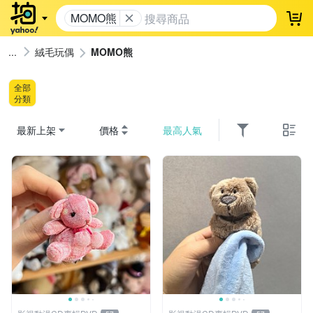
MOMO熊
登
絨毛玩偶
MOMO熊
全部
分類
最新上架
價格
最高人氣