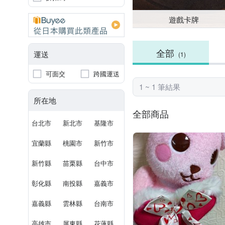
遊戲卡牌
全部
運送
(1)
可面交
跨國運送
1 ~ 1 筆結果
所在地
全部商品
台北市
新北市
基隆市
宜蘭縣
桃園市
新竹市
新竹縣
苗栗縣
台中市
彰化縣
南投縣
嘉義市
嘉義縣
雲林縣
台南市
高雄市
屏東縣
花蓮縣