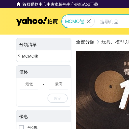
首頁
購物中心
中古車
帳務中心
信箱
App下載
Yahoo拍賣
MOMO熊
玩具、模型與
分類清單
MOMO熊
價格
-
確定
優惠
折扣碼