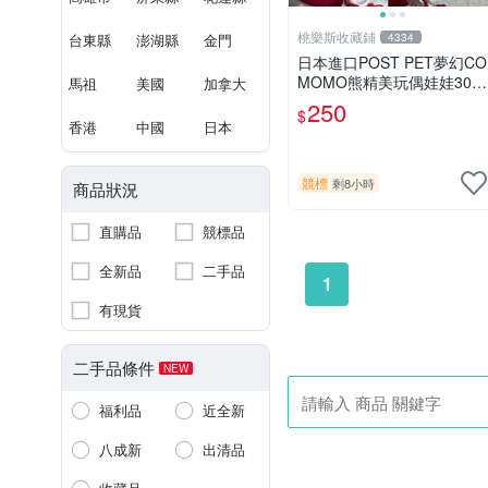
桃樂斯收藏鋪
台東縣
澎湖縣
金門
4334
日本進口POST PET夢幻CO
MOMO熊精美玩偶娃娃30c
馬祖
美國
加拿大
m
250
$
香港
中國
日本
競標
剩8小時
商品狀況
直購品
競標品
全新品
二手品
1
有現貨
二手品條件
NEW
福利品
近全新
八成新
出清品