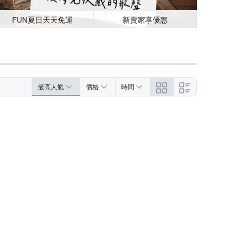
FUN夏日天天免運
新賣家享優惠
最高人氣
價格
時間