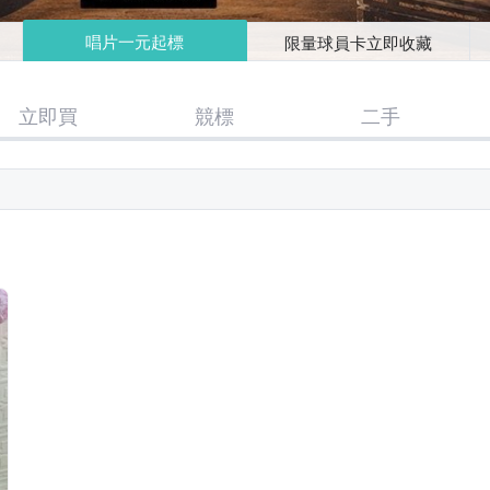
唱片一元起標
限量球員卡立即收藏
立即買
競標
二手