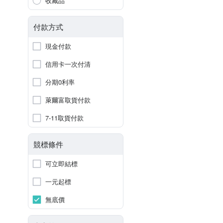
收藏品
付款方式
現金付款
信用卡一次付清
分期0利率
萊爾富取貨付款
7-11取貨付款
競標條件
可立即結標
一元起標
無底價