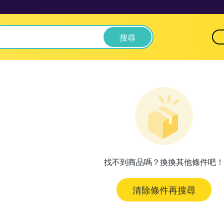
搜尋
找不到商品嗎？換換其他條件吧！
清除條件再搜尋