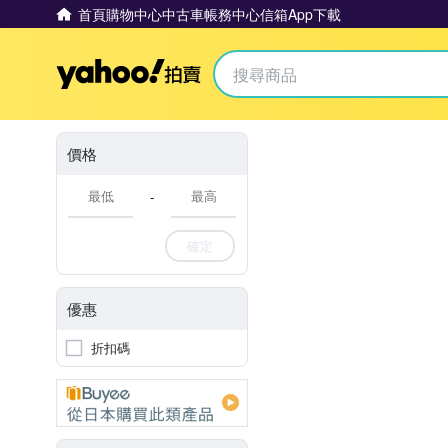
首頁
購物中心
中古車
帳務中心
信箱
App下載
Yahoo拍賣
價格
-
確定
優惠
折扣碼