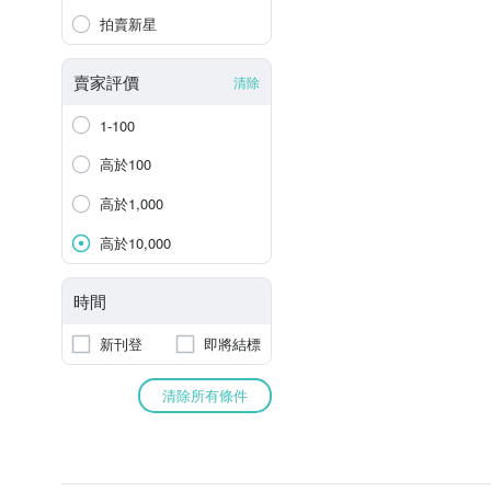
拍賣新星
賣家評價
清除
1-100
高於100
高於1,000
高於10,000
時間
新刊登
即將結標
清除所有條件