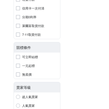
信用卡一次付清
分期0利率
萊爾富取貨付款
7-11取貨付款
競標條件
可立即結標
一元起標
無底價
賣家等級
超人氣賣家
人氣賣家