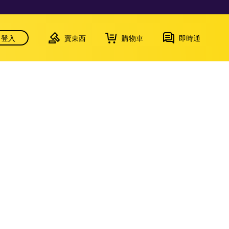
登入
賣東西
購物車
即時通