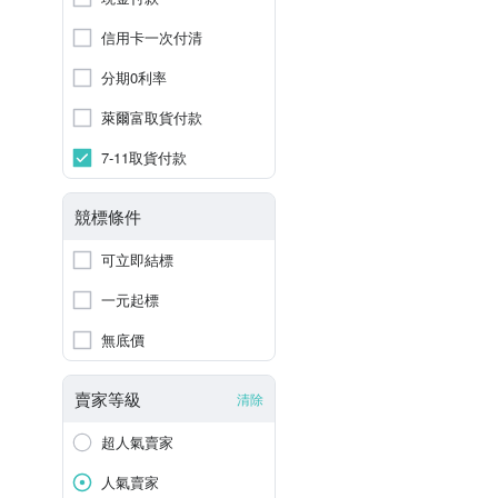
信用卡一次付清
分期0利率
萊爾富取貨付款
7-11取貨付款
競標條件
可立即結標
一元起標
無底價
賣家等級
清除
超人氣賣家
人氣賣家