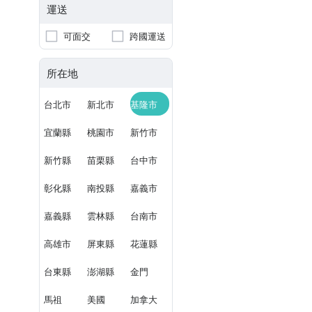
運送
可面交
跨國運送
所在地
台北市
新北市
基隆市
宜蘭縣
桃園市
新竹市
新竹縣
苗栗縣
台中市
彰化縣
南投縣
嘉義市
嘉義縣
雲林縣
台南市
高雄市
屏東縣
花蓮縣
台東縣
澎湖縣
金門
馬祖
美國
加拿大