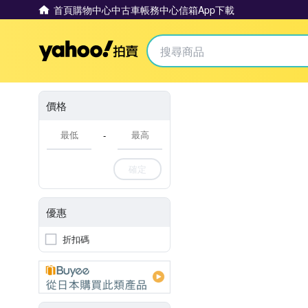
首頁
購物中心
中古車
帳務中心
信箱
App下載
Yahoo拍賣
價格
-
確定
優惠
折扣碼