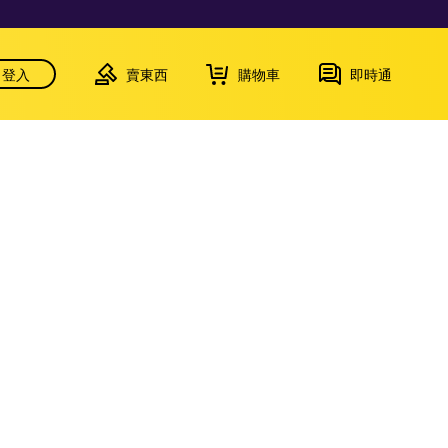
登入
賣東西
購物車
即時通