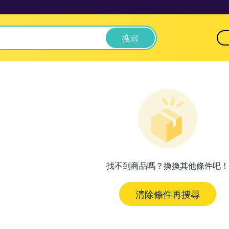
搜尋
找不到商品嗎？換換其他條件吧！
清除條件再搜尋