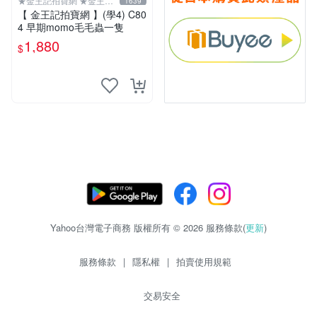
★金王記拍寶網 ★金王記
1639
拍寶趣
【 金王記拍寶網 】(學4) C80
4 早期momo毛毛蟲一隻
1,880
$
Yahoo台灣電子商務 版權所有 © 2026 服務條款(
更新
)
服務條款
|
隱私權
|
拍賣使用規範
交易安全