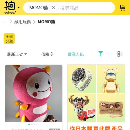
MOMO熊
登
絨毛玩偶
MOMO熊
全部
分類
最新上架
價格
最高人氣