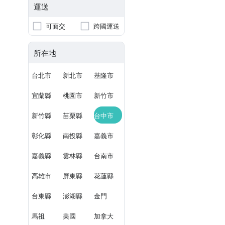
運送
可面交
跨國運送
所在地
台北市
新北市
基隆市
宜蘭縣
桃園市
新竹市
新竹縣
苗栗縣
台中市
彰化縣
南投縣
嘉義市
嘉義縣
雲林縣
台南市
高雄市
屏東縣
花蓮縣
台東縣
澎湖縣
金門
馬祖
美國
加拿大