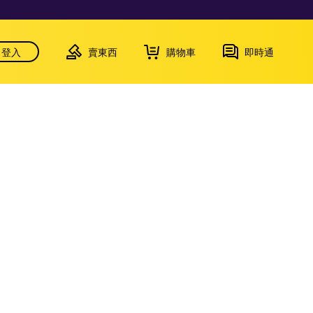
登入
賣東西
購物車
即時通