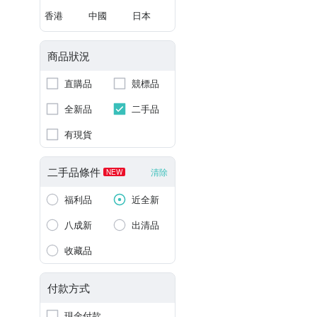
香港
中國
日本
商品狀況
直購品
競標品
全新品
二手品
有現貨
二手品條件
清除
NEW
福利品
近全新
八成新
出清品
收藏品
付款方式
現金付款