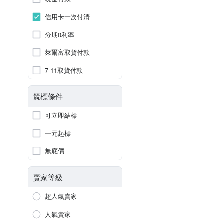
信用卡一次付清
分期0利率
萊爾富取貨付款
7-11取貨付款
競標條件
可立即結標
一元起標
無底價
賣家等級
超人氣賣家
人氣賣家