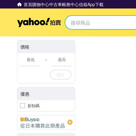
首頁
購物中心
中古車
帳務中心
信箱
App下載
Yahoo拍賣
價格
-
確定
優惠
折扣碼