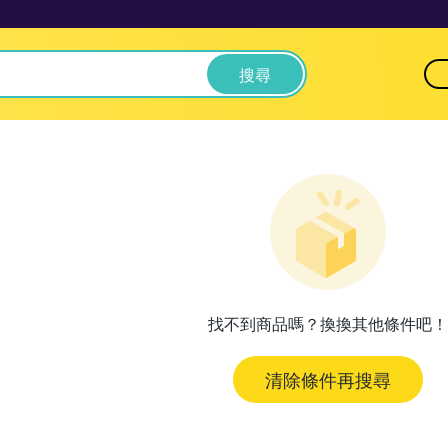
搜尋
找不到商品嗎？換換其他條件吧！
清除條件再搜尋