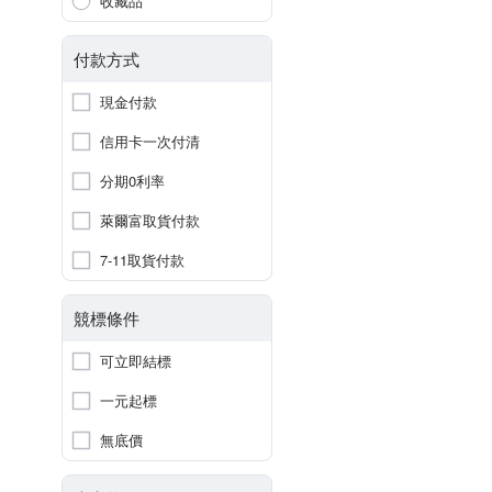
收藏品
付款方式
現金付款
信用卡一次付清
分期0利率
萊爾富取貨付款
7-11取貨付款
競標條件
可立即結標
一元起標
無底價