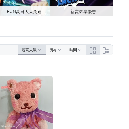
FUN夏日天天免運
新賣家享優惠
最高人氣
價格
時間