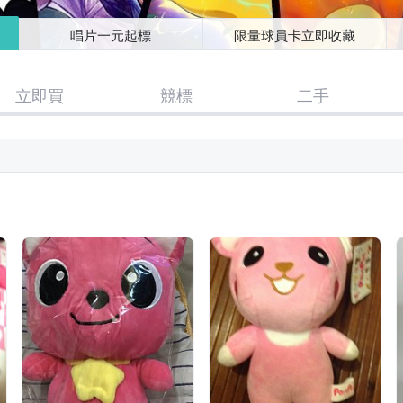
唱片一元起標
限量球員卡立即收藏
立即買
競標
二手