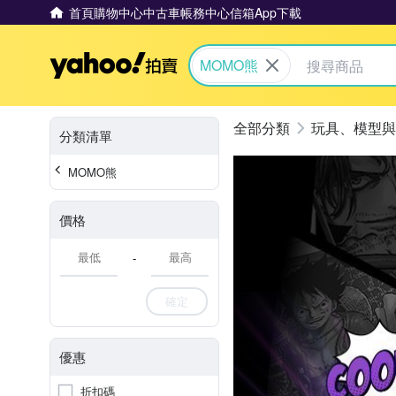
首頁
購物中心
中古車
帳務中心
信箱
App下載
Yahoo拍賣
MOMO熊
玩具、模型與
分類清單
MOMO熊
價格
-
確定
優惠
折扣碼