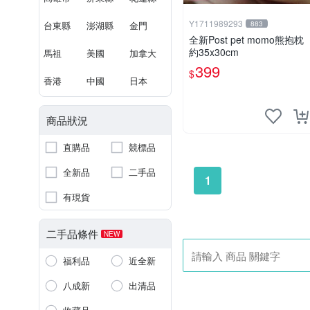
Y1711989293
台東縣
澎湖縣
金門
883
全新Post pet momo熊抱枕
約35x30cm
馬祖
美國
加拿大
399
$
香港
中國
日本
商品狀況
直購品
競標品
全新品
二手品
1
有現貨
二手品條件
NEW
福利品
近全新
八成新
出清品