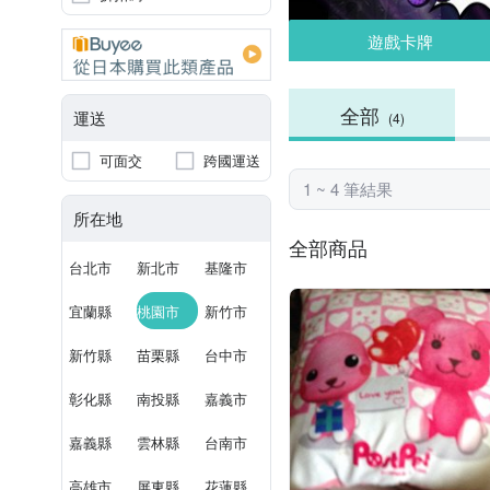
遊戲卡牌
全部
運送
(4)
可面交
跨國運送
1 ~ 4 筆結果
所在地
全部商品
台北市
新北市
基隆市
宜蘭縣
桃園市
新竹市
新竹縣
苗栗縣
台中市
彰化縣
南投縣
嘉義市
嘉義縣
雲林縣
台南市
高雄市
屏東縣
花蓮縣