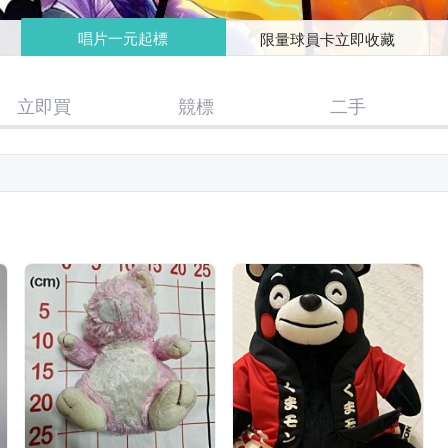
唱片一元起標
限量球員卡立即收藏
立即買
競標
二手