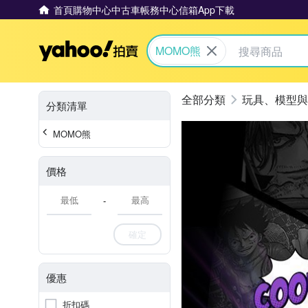
首頁
購物中心
中古車
帳務中心
信箱
App下載
Yahoo拍賣
MOMO熊
玩具、模型與
分類清單
MOMO熊
價格
-
確定
優惠
折扣碼