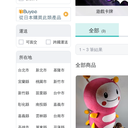
遊戲卡牌
全部
運送
(3)
可面交
跨國運送
1 ~ 3 筆結果
所在地
全部商品
台北市
新北市
基隆市
宜蘭縣
桃園市
新竹市
新竹縣
苗栗縣
台中市
彰化縣
南投縣
嘉義市
嘉義縣
雲林縣
台南市
高雄市
屏東縣
花蓮縣