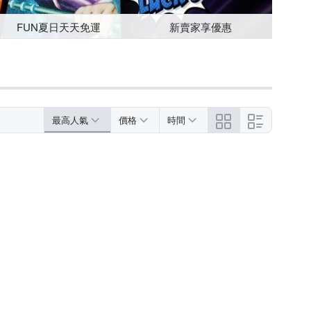
FUN夏日天天免運
新賣家享優惠
最高人氣
價格
時間