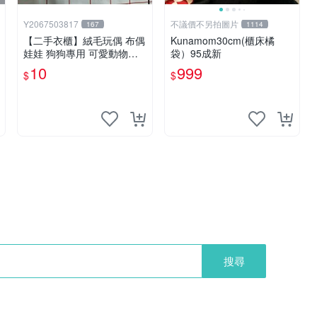
Y2067503817
不議價不另拍圖片
167
1114
【二手衣櫃】絨毛玩偶 布偶
Kunamom30cm(櫃床橘
娃娃 狗狗專用 可愛動物系
袋）95成新
列 耐咬耐磨玩具 玩偶 粉紅
10
999
$
$
熊寵物玩具 1120929
搜尋