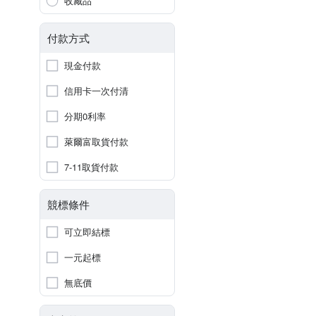
收藏品
付款方式
現金付款
信用卡一次付清
分期0利率
萊爾富取貨付款
7-11取貨付款
競標條件
可立即結標
一元起標
無底價