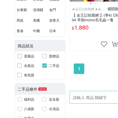
★金王記拍寶網 ★金王
台東縣
澎湖縣
金門
1639
記拍寶趣
【 金王記拍寶網 】(學4) C8
04 早期momo毛毛蟲一隻
馬祖
美國
加拿大
1,880
$
香港
中國
日本
商品狀況
直購品
競標品
全新品
二手品
1
有現貨
二手品條件
NEW
福利品
近全新
八成新
出清品