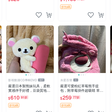
折扣碼
影視動漫CD專輯DVD
水星百貨
57
1
嚴選日本製熊妹玩具，柔軟
嚴選可愛粉紅草莓熊手提
實感伴手好禮，豆袋質地手
包，附草莓掛件超吸睛 草莓
感佳，抱枕小熊 recom 推薦
熊手提包 草莓掛件 可愛port
610
259
91折
77折
$
$
白色豆袋 玩具
unese
折扣碼
折扣碼