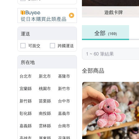
遊戲卡牌
全部
運送
(169)
可面交
跨國運送
1 ~ 60 筆結果
所在地
全部商品
台北市
新北市
基隆市
宜蘭縣
桃園市
新竹市
新竹縣
苗栗縣
台中市
彰化縣
南投縣
嘉義市
嘉義縣
雲林縣
台南市
高雄市
屏東縣
花蓮縣