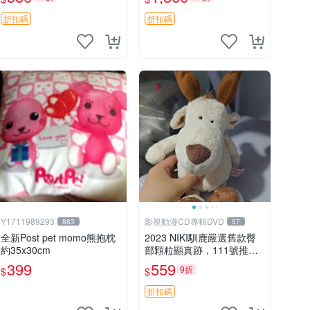
加熱，適合各個年齡層，冷
暖兩用享受抱抱樂趣，不容
折扣碼
折扣碼
錯過嚴選好物 溫暖 冷感
Y1711989293
影視動漫CD專輯DVD
883
57
全新Post pet momo熊抱枕
2023 NIKI馴鹿嚴選舊款臀
約35x30cm
部顆粒顯真跡，111號推薦
珍藏品 馴鹿 舊款 尾巴顆粒
399
559
9折
$
$
折扣碼