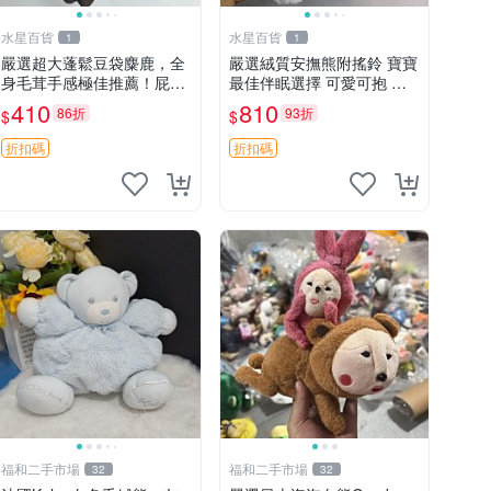
水星百貨
水星百貨
1
1
嚴選超大蓬鬆豆袋麋鹿，全
嚴選絨質安撫熊附搖鈴 寶寶
身毛茸手感極佳推薦！屁股
最佳伴眠選擇 可愛可抱 絨
與四肢填充均勻，適合收藏
毛玩具 安撫熊 嬰兒用
410
810
86折
93折
$
$
與孩童共賞。 麋鹿 豆袋 毛
茸玩具
折扣碼
折扣碼
福和二手市場
福和二手市場
32
32