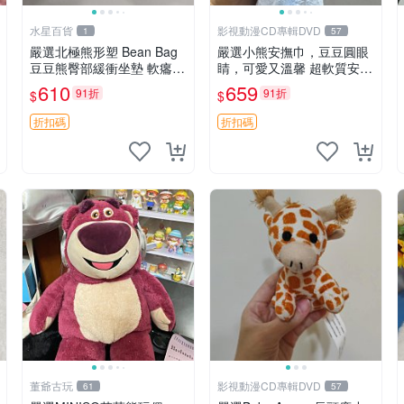
水星百貨
影視動漫CD專輯DVD
1
57
嚴選北極熊形塑 Bean Bag
嚴選小熊安撫巾，豆豆圓眼
豆豆熊臀部緩衝坐墊 軟癟癟
睛，可愛又溫馨 超軟質安撫
舒壓設計 保暖又實用 適合
巾，豆豆設計，哄睡好幫手
610
659
91折
91折
$
$
久坐放松 推薦居家使用 RU
約克豆豆眼安撫巾 數碼豆豆
SS系列 豆豆熊屁屁坐墊 3D
眼
折扣碼
折扣碼
顆粒結構
董爺古玩
影視動漫CD專輯DVD
61
57