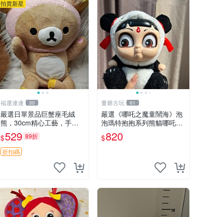
拍賣新星
福運連連
董爺古玩
30
61
嚴選日單景品巨蟹座毛絨
嚴選《哪吒之魔童鬧海》泡
熊，30cm精心工藝，手感
泡瑪特抱抱系列熊貓哪吒搪
軟糯推薦收藏送人 巨蟹座
膠臉毛絨， STATE：如圖顯
529
820
89折
$
$
毛絨玩具 精緻做工
示 哪吒 毛絨公仔 泡泡瑪特
折扣碼