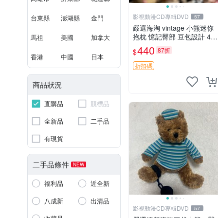
影視動漫CD專輯DVD
台東縣
澎湖縣
金門
57
嚴選海淘 vintage 小熊迷你
抱枕 憶記臀部 豆包設計 4c
馬祖
美國
加拿大
m 高 推薦收藏 迷你豆包小
440
87折
$
熊、高臀部、豆袋抱枕
香港
中國
日本
折扣碼
商品狀況
直購品
競標品
全新品
二手品
有現貨
二手品條件
NEW
福利品
近全新
八成新
出清品
影視動漫CD專輯DVD
57