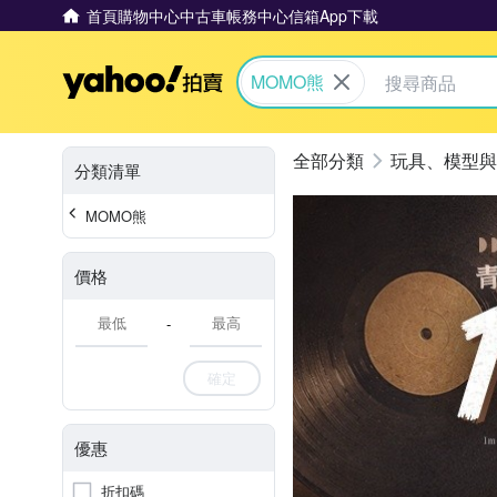
首頁
購物中心
中古車
帳務中心
信箱
App下載
Yahoo拍賣
MOMO熊
玩具、模型與
分類清單
MOMO熊
價格
-
確定
優惠
折扣碼