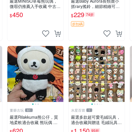
嚴選MINISO草莓熊玩偶，
嚴選Baby Aurora長頸鹿小
微瑕仍推薦入手收藏 中古 M
抓rary搖鈴，細節精緻可聆
INISO 草莓熊 玩具 收藏
聽清脆鈴音 軟萌可愛 定制
450
229
74折
$
$
紀念 金屬搖鈴 新手媽咪推
薦 長頸鹿 抓rary 搖鈴
折扣碼
董爺古玩
水星百貨
61
1
嚴選Rilakkuma熊公仔，質
嚴選多款超可愛毛絨玩具，
地柔軟適合收藏 熊玩偶 柔
適合收藏與贈送 毛絨玩具、
軟 公仔 收藏
抱枕、公仔
620
1,150
95折
$
$