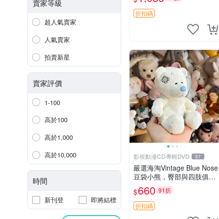
古玩偶 微瑕
賣家等級
折扣碼
超人氣賣家
人氣賣家
拍賣新星
賣家評價
1-100
高於100
高於1,000
高於10,000
影視動漫CD專輯DVD
57
嚴選海淘Vintage Blue Nose
豆袋小熊，臀部與四肢俱
時間
全，坐高11公分，附原盒與
660
91折
$
吊牌收藏。藍鼻子小熊，值
新刊登
即將結標
得擁有 玩具 憶熊
折扣碼