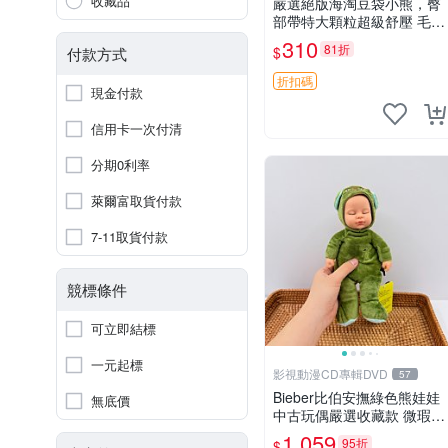
收藏品
嚴選絕版海淘豆袋小熊，臀
部帶特大顆粒超級舒壓 毛毛
摸起來格外順滑適合收藏 10
310
81折
$
付款方式
0%棉質 豆袋枕 豆袋、抱
枕、小熊
折扣碼
現金付款
信用卡一次付清
分期0利率
萊爾富取貨付款
7-11取貨付款
競標條件
可立即結標
一元起標
影視動漫CD專輯DVD
57
Bieber比伯安撫綠色熊娃娃
無底價
中古玩偶嚴選收藏款 微瑕輕
度使用 Bieber綠熊娃娃 中
1,059
95折
$