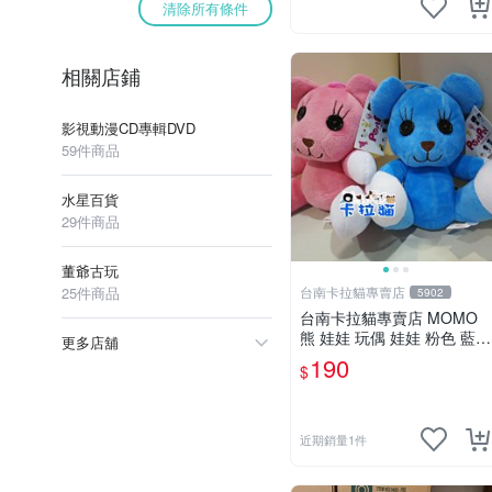
清除所有條件
相關店鋪
影視動漫CD專輯DVD
59件商品
水星百貨
29件商品
董爺古玩
25件商品
台南卡拉貓專賣店
5902
台南卡拉貓專賣店 MOMO
熊 娃娃 玩偶 娃娃 粉色 藍色
更多店舖
2色分售
190
$
近期銷量1件