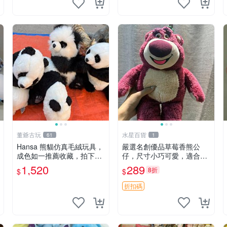
董爺古玩
水星百貨
61
1
Hansa 熊貓仿真毛絨玩具，
嚴選名創優品草莓香熊公
成色如一推薦收藏，拍下無
仔，尺寸小巧可愛，適合收
疑心 熊貓 毛絨玩具 收藏
藏賞玩 30cm 玩具 公仔 草
1,520
289
8折
$
$
莓熊
折扣碼