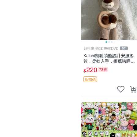
影視動漫CD專輯DVD
57
Kaichi凱馳萌熊設計安撫搖
鈴，柔軟入手，推薦哄睡好
選擇 熊公仔 安撫玩具 喂食
220
73折
$
環
折扣碼