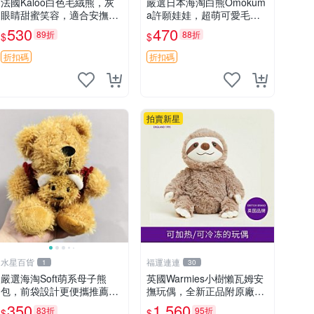
法國Kaloo白色毛絨熊，灰
嚴選日本海淘白熊Omokum
眼睛甜蜜笑容，適合安撫逗
a許願娃娃，超萌可愛毛絨
趣可愛，柔軟面料手感佳。
公仔推薦收藏 白熊 Omoku
530
470
89折
88折
$
$
14 白色安撫熊 毛絨玩具 寶
ma 毛絨玩具 偽裝娃娃 玩具
寶逗樂具
擺飾
折扣碼
折扣碼
拍賣新星
水星百貨
福運連連
1
30
嚴選海淘Soft萌系母子熊
英國Warmies小樹懶瓦姆安
包，前袋設計更便攜推薦收
撫玩偶，全新正品附原廠吊
藏 母子熊 軟綿綿 包包
牌與防塵袋，內藏薰衣草可
350
1,560
83折
95折
$
$