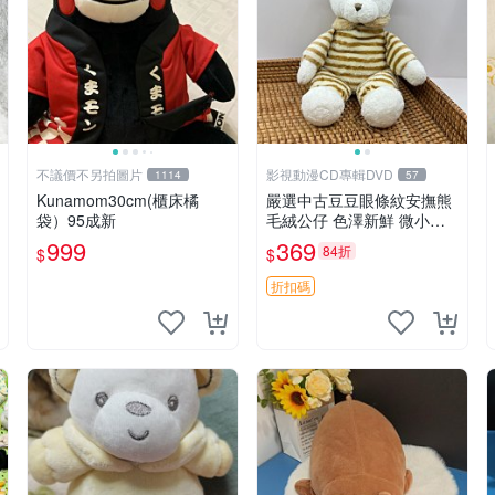
不議價不另拍圖片
影視動漫CD專輯DVD
1114
57
Kunamom30cm(櫃床橘
嚴選中古豆豆眼條紋安撫熊
袋）95成新
毛絨公仔 色澤新鮮 微小瑕
疵可收藏 中古 安撫熊 條紋
999
369
84折
$
$
公仔
折扣碼