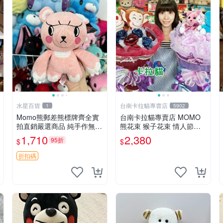
水星百貨
台南卡拉貓專賣店
1
5902
Momo熊郵差熊標牌齊全實
台南卡拉貓專賣店 MOMO
拍直銷嚴選商品 純手作無修
熊花束 猴子花束 情人節禮
圖可收藏 郵差熊 Momo熊
物 二選一 可繡字 可今天寄
1,710
2,380
95折
$
$
標牌 商品
明天到
折扣碼