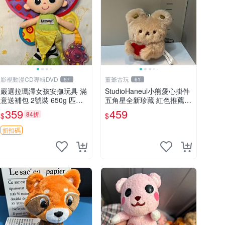
影視動漫CD專輯DVD
董爺古玩
57
61
嚴選拉瑪澤女孩安撫玩具 滿
StudioHaneul小熊愛心掛件
意送補包 2號裝 650g 匹配
五角星全新珍藏 紅色推薦收
嬰幼童舒壓好伴侶 女孩專用
藏 玩具掛飾 掛件 新品
359
459
84折
$
$
安心選擇 安撫玩偶 衝包 玩
具
折扣碼