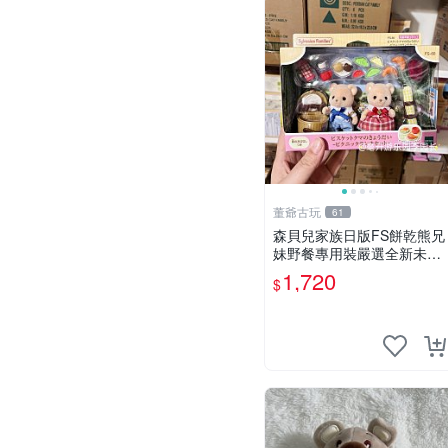
董爺古玩
61
森貝兒家族日版FS餅乾熊兄
妹野餐專用裝嚴選全新未開
封，包含兩組大童款紙盒
1,720
$
裝，適合收藏與分享。 餅乾
熊兄妹、野餐、收藏