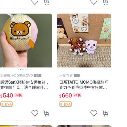
影視動漫CD專輯DVD
水星百貨
57
1
嚴選SanX輕松熊安睡搖鈴，
日系TAITO MOMO郵電熊巧
實拍圖可見，適合睡前伴
克力色卷毛掛件中古粉嫩玩
侶， Picks安撫好物 0325
偶微瑕推薦 postpet momo
540
660
89折
91折
$
$
懸吊 電腦
郵電熊 中古玩偶
折扣碼
折扣碼