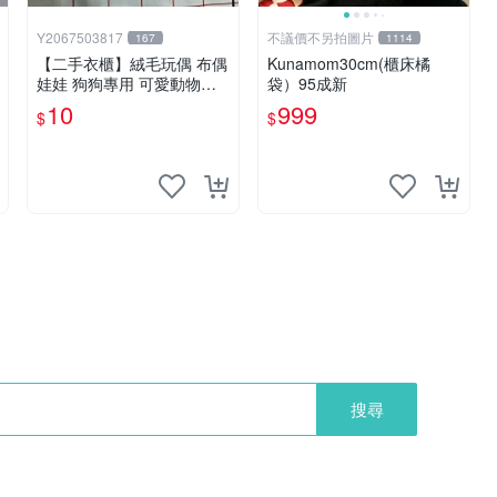
Y2067503817
不議價不另拍圖片
167
1114
【二手衣櫃】絨毛玩偶 布偶
Kunamom30cm(櫃床橘
娃娃 狗狗專用 可愛動物系
袋）95成新
列 耐咬耐磨玩具 玩偶 粉紅
10
999
$
$
熊寵物玩具 1120929
搜尋