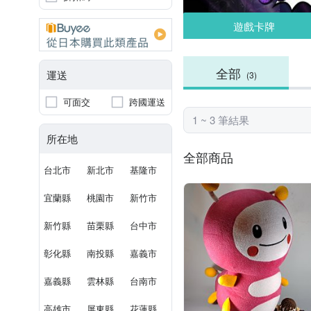
遊戲卡牌
全部
運送
(3)
可面交
跨國運送
1 ~ 3 筆結果
所在地
全部商品
台北市
新北市
基隆市
宜蘭縣
桃園市
新竹市
新竹縣
苗栗縣
台中市
彰化縣
南投縣
嘉義市
嘉義縣
雲林縣
台南市
高雄市
屏東縣
花蓮縣