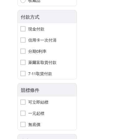
收藏品
付款方式
現金付款
信用卡一次付清
分期0利率
萊爾富取貨付款
7-11取貨付款
競標條件
可立即結標
一元起標
無底價