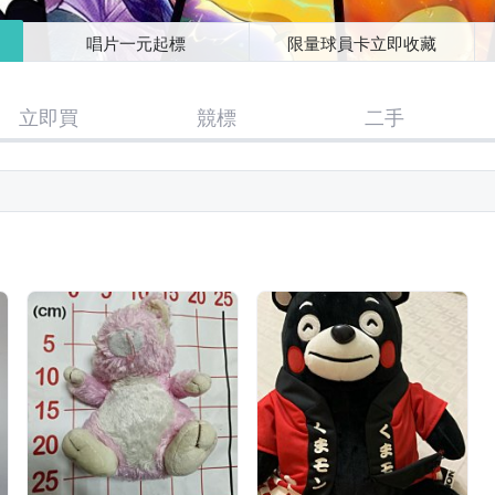
唱片一元起標
限量球員卡立即收藏
立即買
競標
二手