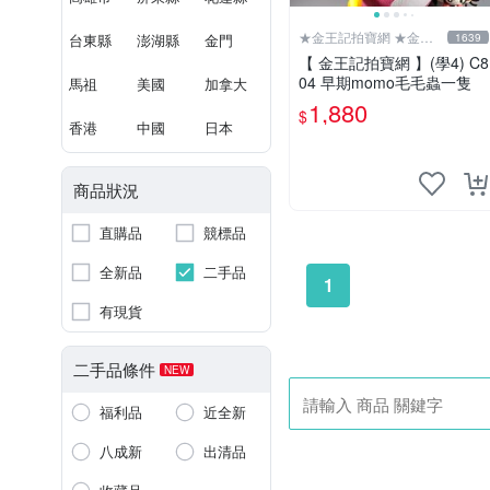
★金王記拍寶網 ★金王
台東縣
澎湖縣
金門
1639
記拍寶趣
【 金王記拍寶網 】(學4) C8
04 早期momo毛毛蟲一隻
馬祖
美國
加拿大
1,880
$
香港
中國
日本
商品狀況
直購品
競標品
全新品
二手品
1
有現貨
二手品條件
NEW
福利品
近全新
八成新
出清品