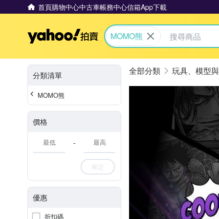
首頁
購物中心
中古車
帳務中心
信箱
App下載
Yahoo拍賣
MOMO熊
玩具、模型與
分類清單
MOMO熊
價格
-
確定
優惠
折扣碼