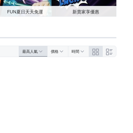
FUN夏日天天免運
新賣家享優惠
最高人氣
價格
時間