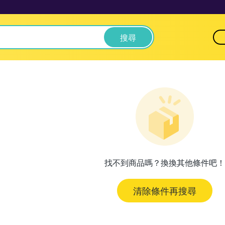
搜尋
找不到商品嗎？換換其他條件吧！
清除條件再搜尋