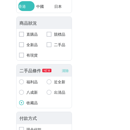
香港
中國
日本
商品狀況
直購品
競標品
全新品
二手品
有現貨
二手品條件
清除
NEW
福利品
近全新
八成新
出清品
收藏品
付款方式
現金付款