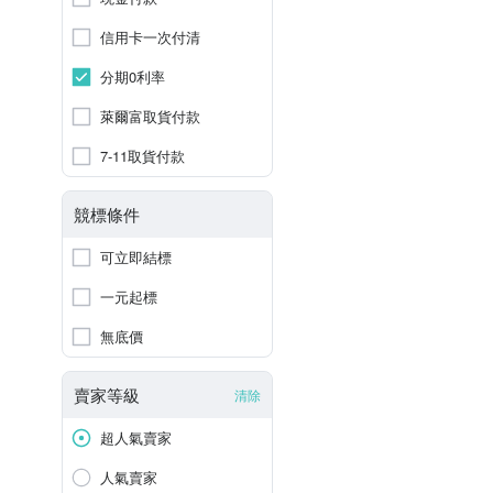
信用卡一次付清
分期0利率
萊爾富取貨付款
7-11取貨付款
競標條件
可立即結標
一元起標
無底價
賣家等級
清除
超人氣賣家
人氣賣家