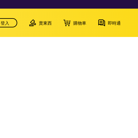
登入
賣東西
購物車
即時通