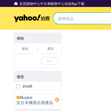
首頁
購物中心
中古車
帳務中心
信箱
App下載
Yahoo拍賣
價格
-
確定
優惠
折扣碼