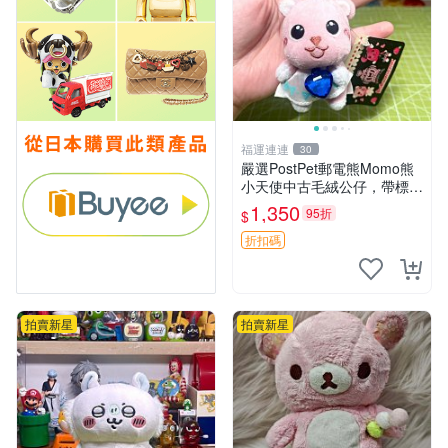
福運連連
30
嚴選PostPet郵電熊Momo熊
小天使中古毛絨公仔，帶標牌
保存完好。絕版稀有少見收藏
1,350
95折
$
品，微瑕可接受，狀態如圖。
所見即所得，毛絨精品嚴選推
折扣碼
薦。 中古收藏
拍賣新星
拍賣新星