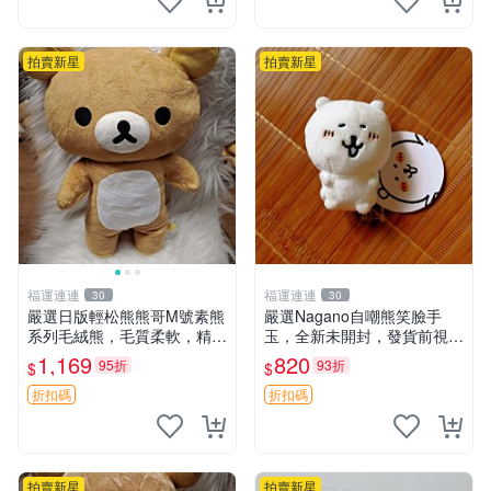
拍賣新星
拍賣新星
福運連連
福運連連
30
30
嚴選日版輕松熊熊哥M號素熊
嚴選Nagano自嘲熊笑臉手
系列毛絨熊，毛質柔軟，精緻
玉，全新未開封，發貨前視頻
可愛，尺寸35cm，保存狀態
確認，海南 廣西 貴州 嚴選N
1,169
820
95折
93折
$
$
優異。收藏或贈送皆為佳選。
agano自嘲熊笑臉手玉，全新
中古 毛絨熊 毛玩偶
未開封，發貨前視頻確認，四
折扣碼
折扣碼
川 重慶 內
拍賣新星
拍賣新星