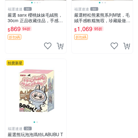
福運連連
福運連連
30
30
嚴選 sanx 櫻桃妹妹毛絨熊，
嚴選輕松熊素熊系列M號，毛
30cm 正品收藏佳品，手感極
絨手感軟糯無瑕，珍藏級做工
軟，適合贈送與收藏 櫻桃妹
推薦收藏，尺寸35cm清晰可
869
1,069
94折
95折
$
$
妹、sanx、毛絨熊
見。中古毛絨、收藏精品、毛
絨玩具
折扣碼
折扣碼
拍賣新星
福運連連
30
嚴選熊玩泡泡瑪特LABUBU T