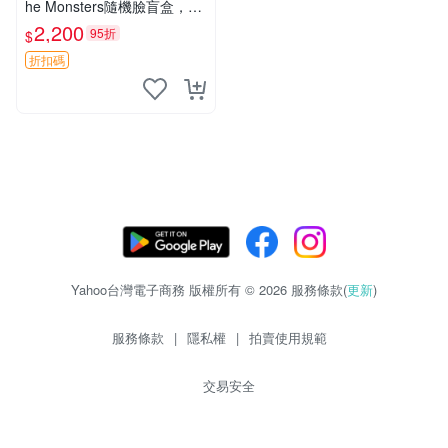
he Monsters隨機臉盲盒，萌
趣馬卡龍設計 芝麻豆豆 LAB
2,200
95折
$
UBU LABUBU THE MONST
ERS 橙色豆
折扣碼
Yahoo台灣電子商務 版權所有 © 2026 服務條款(
更新
)
服務條款
|
隱私權
|
拍賣使用規範
交易安全