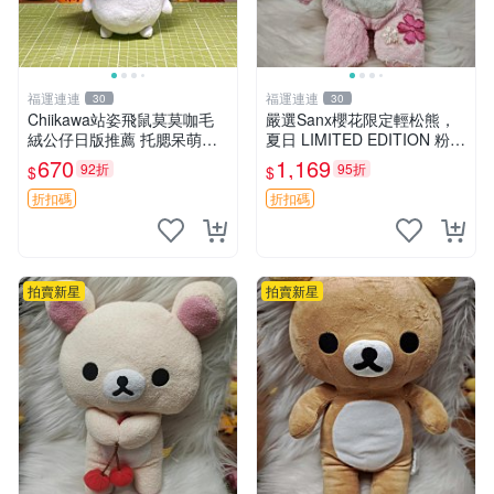
福運連連
福運連連
30
30
Chiikawa站姿飛鼠莫莫咖毛
嚴選Sanx櫻花限定輕松熊，
絨公仔日版推薦 托腮呆萌可
夏日 LIMITED EDITION 粉色
愛 15cm豆袋底部 當代嚴選
毛絨熊，背有拉鏈設計，肚內
670
1,169
92折
95折
$
$
毛絨玩具 公仔 莫莫卡 像人
填充豆袋，精致工藝呈現，狀
態如新，適合收藏與送人 櫻
折扣碼
折扣碼
花、
拍賣新星
拍賣新星