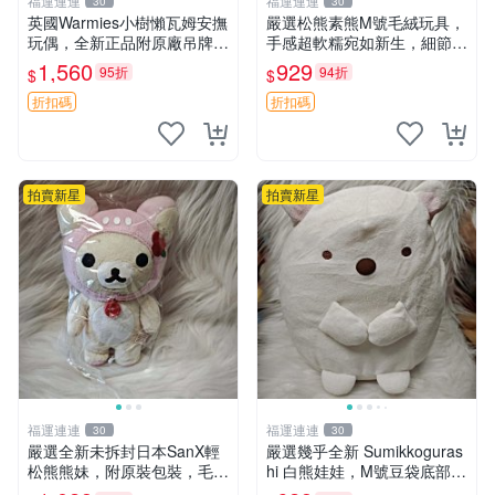
福運連連
福運連連
30
30
英國Warmies小樹懶瓦姆安撫
嚴選松熊素熊M號毛絨玩具，
玩偶，全新正品附原廠吊牌與
手感超軟糯宛如新生，細節精
防塵袋，內藏薰衣草可加熱，
緻完美無瑕，推薦送禮或珍
1,560
929
95折
94折
$
$
適合各個年齡層，冷暖兩用享
藏，中古狀態保養得宜。 松
受抱抱樂趣，不容錯過嚴選好
熊 素熊 毛絨doll
折扣碼
折扣碼
物 溫暖 冷感
拍賣新星
拍賣新星
福運連連
福運連連
30
30
嚴選全新未拆封日本SanX輕
嚴選幾乎全新 Sumikkoguras
松熊熊妹，附原裝包裝，毛絨
hi 白熊娃娃，M號豆袋底部，
質地極佳，細膩可愛，推薦收
穩固不易倒，毛絨布標附贈，