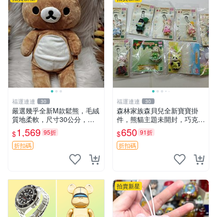
福運連連
福運連連
30
30
嚴選幾乎全新M款鬆熊，毛絨
森林家族森貝兒全新寶寶掛
質地柔軟，尺寸30公分，做
件，熊貓主題未開封，巧克力
工精緻可愛，適合收藏或贈送
兔牛奶兔郁金香兔貓吉娃娃嚴
1,569
650
95折
91折
$
$
親友。中古使用痕跡，手感依
選，適合收藏 熊貓 森林 寶寶
然優良。 鬆熊 嬰熊 毛玩偶
折扣碼
折扣碼
拍賣新星