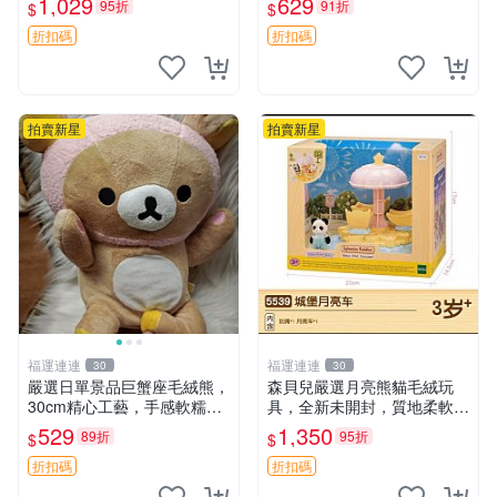
1,029
629
95折
91折
$
$
藏兼送禮，適合女性好友或家
極致軟糯手感，精工細作值得
人，限量釋出。鬆熊、熊玩
典藏，尺寸24cm，收藏佳品
折扣碼
折扣碼
偶、收藏品
贈禮
拍賣新星
拍賣新星
福運連連
福運連連
30
30
嚴選日單景品巨蟹座毛絨熊，
森貝兒嚴選月亮熊貓毛絨玩
30cm精心工藝，手感軟糯推
具，全新未開封，質地柔軟適
薦收藏送人 巨蟹座 毛絨玩具
合收藏 月亮熊貓 毛絨玩具 新
529
1,350
89折
95折
$
$
精緻做工
款 儲倉直銷
折扣碼
折扣碼