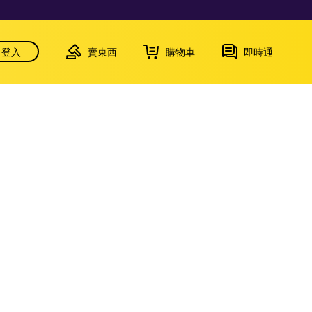
登入
賣東西
購物車
即時通