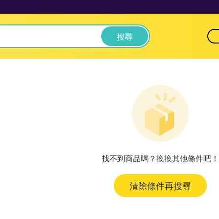
搜尋
找不到商品嗎？換換其他條件吧！
清除條件再搜尋