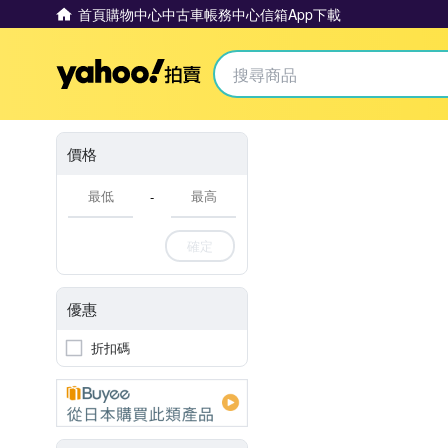
首頁
購物中心
中古車
帳務中心
信箱
App下載
Yahoo拍賣
價格
-
確定
優惠
折扣碼