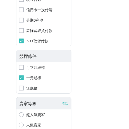
信用卡一次付清
分期0利率
萊爾富取貨付款
7-11取貨付款
競標條件
可立即結標
一元起標
無底價
賣家等級
清除
超人氣賣家
人氣賣家