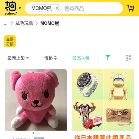
MOMO熊
登
絨毛玩偶
MOMO熊
全部
分類
最新上架
價格
最高人氣