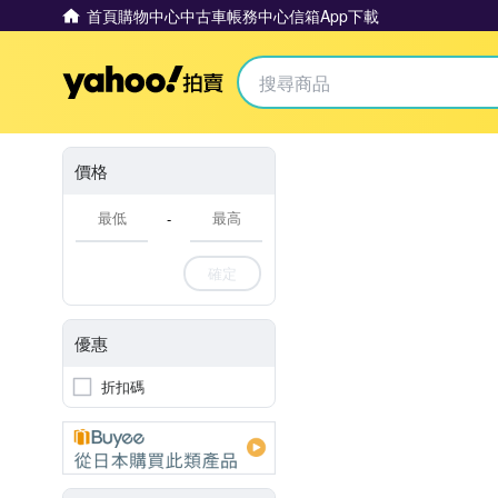
首頁
購物中心
中古車
帳務中心
信箱
App下載
Yahoo拍賣
價格
-
確定
優惠
折扣碼