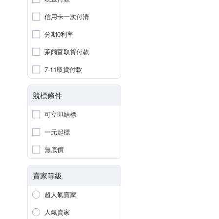
信用卡一次付清
分期0利率
萊爾富取貨付款
7-11取貨付款
競標條件
可立即結標
一元起標
無底價
賣家等級
超人氣賣家
人氣賣家