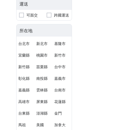
運送
可面交
跨國運送
所在地
台北市
新北市
基隆市
宜蘭縣
桃園市
新竹市
新竹縣
苗栗縣
台中市
彰化縣
南投縣
嘉義市
嘉義縣
雲林縣
台南市
高雄市
屏東縣
花蓮縣
台東縣
澎湖縣
金門
馬祖
美國
加拿大