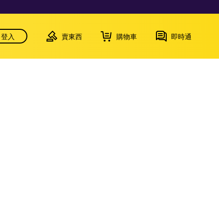
登入
賣東西
購物車
即時通