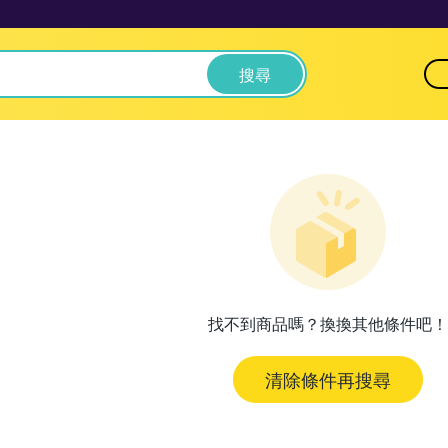
搜尋
找不到商品嗎？換換其他條件吧！
清除條件再搜尋