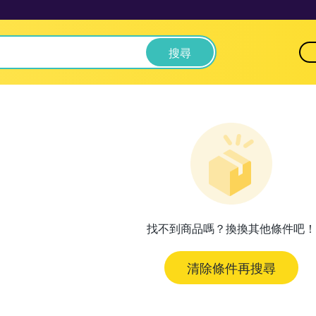
搜尋
找不到商品嗎？換換其他條件吧！
清除條件再搜尋