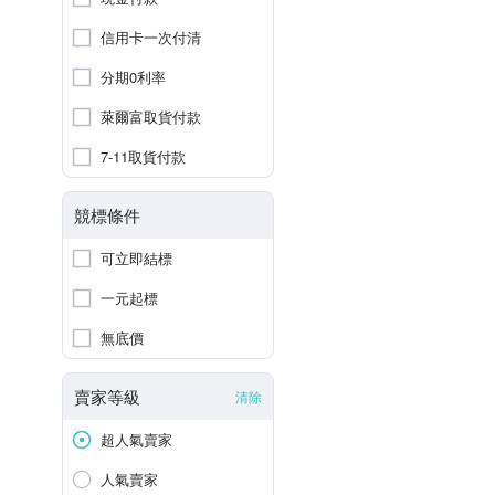
信用卡一次付清
分期0利率
萊爾富取貨付款
7-11取貨付款
競標條件
可立即結標
一元起標
無底價
賣家等級
清除
超人氣賣家
人氣賣家