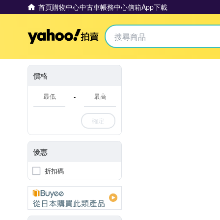
首頁
購物中心
中古車
帳務中心
信箱
App下載
Yahoo拍賣
價格
-
確定
優惠
折扣碼