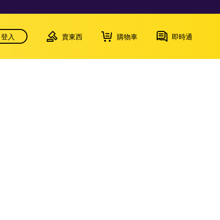
登入
賣東西
購物車
即時通