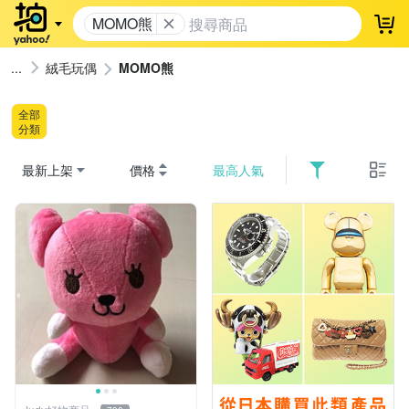
MOMO熊
登
絨毛玩偶
MOMO熊
全部
分類
最新上架
價格
最高人氣