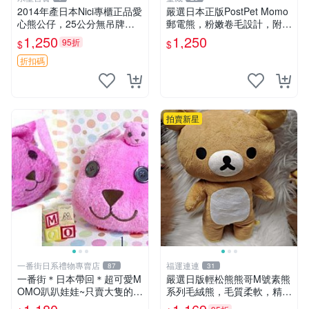
2014年產日本Nici專櫃正品愛
嚴選日本正版PostPet Momo
心熊公仔，25公分無吊牌全
郵電熊，粉嫩卷毛設計，附原
新 愛心熊 公仔 熊抱玩偶
裝包裝與吊牌，超Recomme
1,250
1,250
95折
$
$
nded收藏品 1095 玩偶 包裝
折扣碼
拍賣新星
一番街日系禮物專賣店
福運連連
87
31
一番街＊日本帶回＊超可愛M
嚴選日版輕松熊熊哥M號素熊
OMO趴趴娃娃~只賣大隻的1
系列毛絨熊，毛質柔軟，精緻
號~單隻價～生日禮物
可愛，尺寸35cm，保存狀態