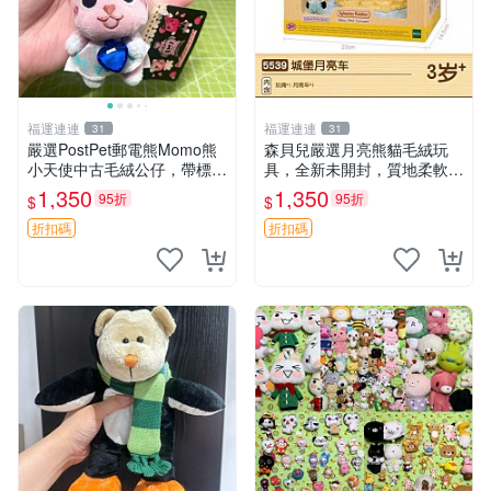
福運連連
福運連連
31
31
嚴選PostPet郵電熊Momo熊
森貝兒嚴選月亮熊貓毛絨玩
小天使中古毛絨公仔，帶標牌
具，全新未開封，質地柔軟適
保存完好。絕版稀有少見收藏
合收藏 月亮熊貓 毛絨玩具 新
1,350
1,350
95折
95折
$
$
品，微瑕可接受，狀態如圖。
款 儲倉直銷
所見即所得，毛絨精品嚴選推
折扣碼
折扣碼
薦。 中古收藏