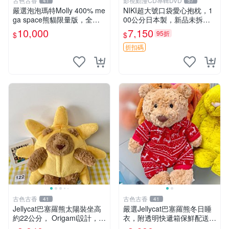
古色古香
影視動漫CD專輯DVD
41
57
嚴選泡泡瑪特Molly 400% me
NIKI超大號口袋愛心抱枕，1
ga space熊貓限量版，全新
00公分日本製，新品未拆封
附原Packaging。拍下即視頻
胖嘟嘟收藏推薦 愛心抱枕 日
10,000
7,150
95折
$
$
確認。 泡泡瑪特 Molly 400%
本 抱枕
熊貓 新
折扣碼
古色古香
古色古香
41
41
Jellycat巴塞羅熊太陽裝坐高
嚴選Jellycat巴塞羅熊冬日睡
約22公分， Origami設計，來
衣，附透明快遞箱保鮮配送，
自越南。嚴選 Recommendat
童趣可愛可收藏 巴塞羅熊 睡