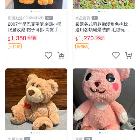
影視動漫CD專輯DVD
水星百貨
57
1
2007年星巴克聖誕企鵝小熊
嚴選各式萌趣動漫角色抱枕，
限量收藏 帽子可拆 高質手感
適用各類場景裝飾 毛絨玩
超愛 聖誕限定 星巴克企鵝 小
具、卡通抱枕、趣味玩偶
1,350
1,270
95折
95折
$
$
熊杯墊
折扣碼
折扣碼
水星百貨
董藏
1
29