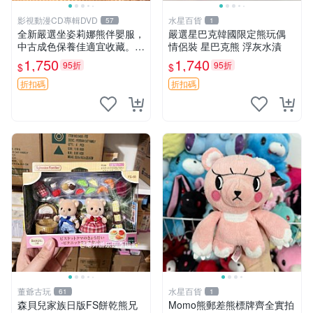
影視動漫CD專輯DVD
水星百貨
57
1
全新嚴選坐姿莉娜熊伴嬰服，
嚴選星巴克韓國限定熊玩偶
中古成色保養佳適宜收藏。無
情侶裝 星巴克熊 浮灰水漬
盒子但品質完好，快速出貨。
1,750
1,740
95折
95折
$
$
建議入手！ 中古 玩偶 滬漫
折扣碼
折扣碼
董爺古玩
水星百貨
61
1
森貝兒家族日版FS餅乾熊兄
Momo熊郵差熊標牌齊全實拍