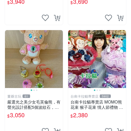
3,940
3,690
$
$
ion！巴塞羅、 Origami熊、J
衣 透明袋
elly
董爺古玩
台南卡拉貓專賣店
61
5902
嚴選光之美少女毛芙倫熊，有
台南卡拉貓專賣店 MOMO熊
聲光設計搭配5個波紋石，成
花束 猴子花束 情人節禮物 二
色完美如圖。爽快附電池，讓
選一 可繡字 可今天寄明天到
3,050
2,380
$
$
愛心不打折扣。 光之美少女
毛芙倫熊 波紋石 有聲光