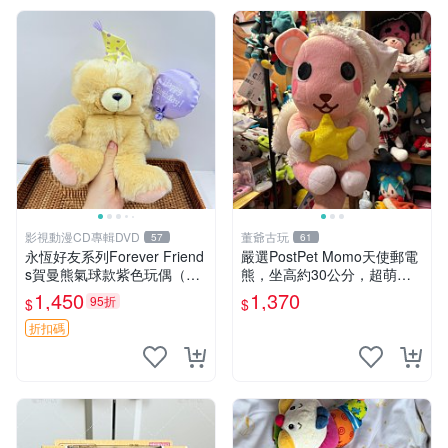
影視動漫CD專輯DVD
董爺古玩
57
61
永恆好友系列Forever Friend
嚴選PostPet Momo天使郵電
s賀曼熊氣球款紫色玩偶（鼻
熊，坐高約30公分，超萌可
子稍有磨損） 中古玩具 氣球
愛收藏首選 天使郵電熊 Mom
1,450
1,370
95折
$
$
熊 玩偶
o熊 玩具
折扣碼