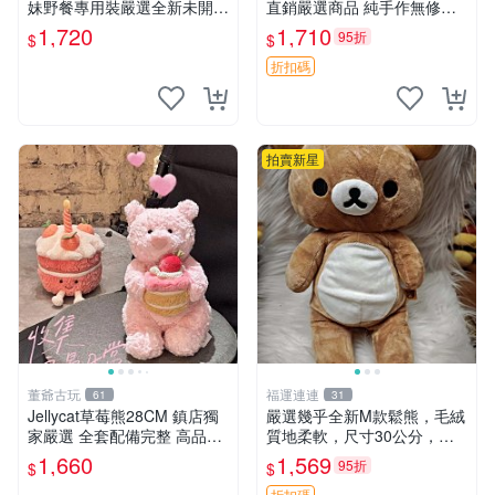
妹野餐專用裝嚴選全新未開
直銷嚴選商品 純手作無修圖
封，包含兩組大童款紙盒裝，
可收藏 郵差熊 Momo熊 標牌
1,720
1,710
95折
$
$
適合收藏與分享。 餅乾熊兄
商品
妹、野餐、收藏
折扣碼
拍賣新星
董爺古玩
福運連連
61
31
Jellycat草莓熊28CM 鎮店獨
嚴選幾乎全新M款鬆熊，毛絨
家嚴選 全套配備完整 高品質
質地柔軟，尺寸30公分，做
收藏好物 紋章 玩具熊 定制熊
工精緻可愛，適合收藏或贈送
1,660
1,569
95折
$
$
親友。中古使用痕跡，手感依
折扣碼