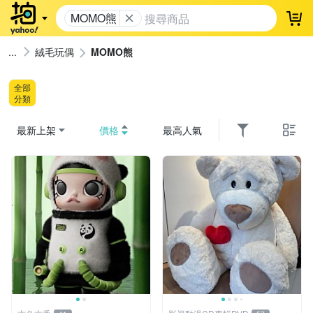
MOMO熊
登
絨毛玩偶
MOMO熊
全部
分類
最新上架
價格
最高人氣