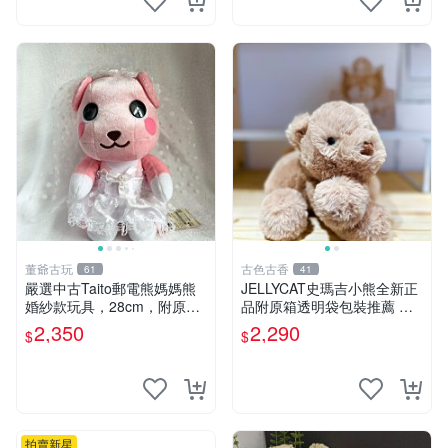
董爺古玩
古色古香
61
41
嚴選中古Taito郵電熊媽媽熊
JELLYCAT史瑪吉小熊全新正
婚紗款玩具，28cm，附原
品附原箱透明袋包裝推薦 透
盒，保存極佳實拍，婚紗細節
明袋 包裝盒 史瑪吉小熊
2,350
2,290
$
$
清晰可見，偶像收藏推薦 婚
紗小花 玩具 模型
拍賣新星