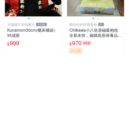
不議價不另拍圖片
劉先生的挖寶基地
1114
1
Kunamom30cm(櫃床橘袋）
Chiikawa小八坐肩磁吸抱枕
95成新
全新未拆，磁鐵底座保養品專
用 磁鐵 磁吸 抱枕
999
970
94折
$
$
折扣碼