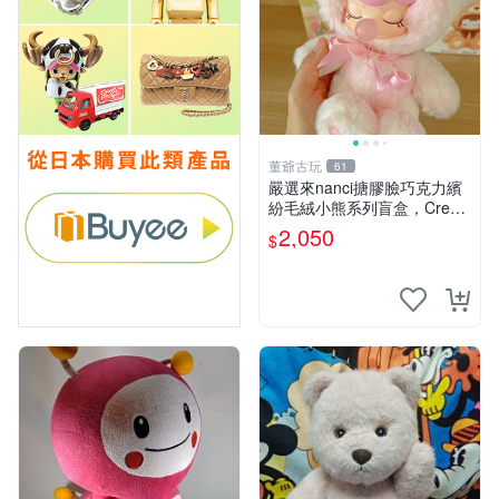
董爺古玩
61
嚴選來nanci搪膠臉巧克力繽
紛毛絨小熊系列盲盒，Crea
my櫻花巧藝盲盒 隱藏款Crea
2,050
$
my櫻花巧藝 嬰熊盲盒娃娃 樂
趣盲盒