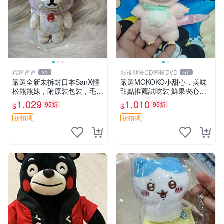
福運連連
影視動漫CD專輯DVD
31
57
嚴選全新未拆封日本SanX輕
嚴選MOKOKO小甜心，美味
松熊熊妹，附原裝包裝，毛絨
甜點推薦試吃裝 鮮果夾心糖
質地極佳，細膩可愛，推薦收
果，甜蜜滋味享不停 薄荷草
1,029
1,010
95折
95折
$
$
藏兼送禮，適合女性好友或家
莓 奶油心 60粒 mini小甜心糖
人，限量釋出。鬆熊、熊玩
果，水果味夾心零食裝 心形
折扣碼
折扣碼
偶、收藏品
糖果 60