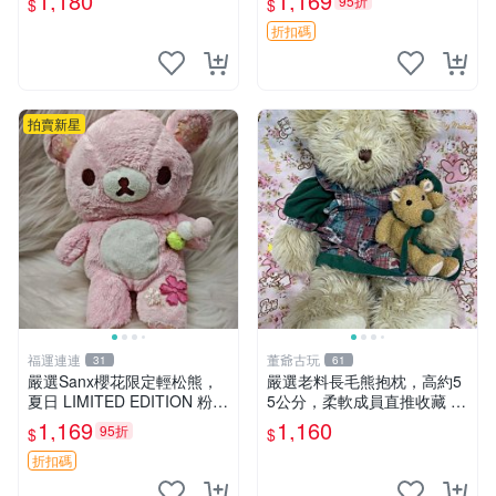
1,180
1,169
95折
$
$
優異。收藏或贈送皆為佳選。
中古 毛絨熊 毛玩偶
折扣碼
拍賣新星
福運連連
董爺古玩
31
61
嚴選Sanx櫻花限定輕松熊，
嚴選老料長毛熊抱枕，高約5
夏日 LIMITED EDITION 粉色
5公分，柔軟成員直推收藏 長
毛絨熊，背有拉鏈設計，肚內
毛熊 柔軟熊抱枕 55公分
1,169
1,160
95折
$
$
填充豆袋，精致工藝呈現，狀
態如新，適合收藏與送人 櫻
折扣碼
花、