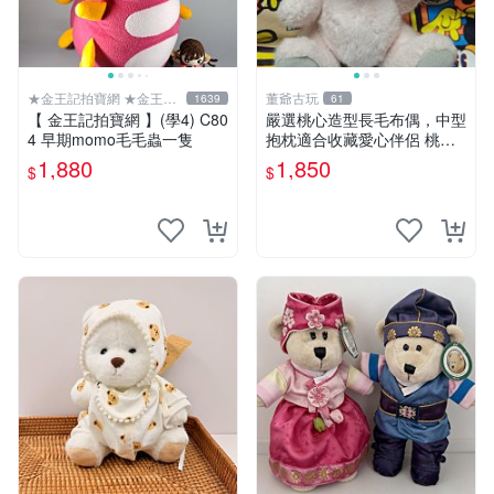
★金王記拍寶網 ★金王記
董爺古玩
1639
61
拍寶趣
【 金王記拍寶網 】(學4) C80
嚴選桃心造型長毛布偶，中型
4 早期momo毛毛蟲一隻
抱枕適合收藏愛心伴侶 桃心
抱枕 布娃娃 猛咬布偶
1,880
1,850
$
$