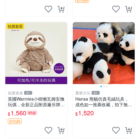
然優良。 鬆熊 嬰熊 毛玩偶
拍賣新星
福運連連
董爺古玩
31
61
英國Warmies小樹懶瓦姆安撫
Hansa 熊貓仿真毛絨玩具，
玩偶，全新正品附原廠吊牌與
成色如一推薦收藏，拍下無疑
防塵袋，內藏薰衣草可加熱，
心 熊貓 毛絨玩具 收藏
1,560
1,520
95折
$
$
適合各個年齡層，冷暖兩用享
受抱抱樂趣，不容錯過嚴選好
折扣碼
物 溫暖 冷感