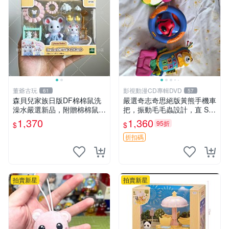
董爺古玩
影視動漫CD專輯DVD
61
57
森貝兒家族日版DF棉棉鼠洗
嚴選奇志奇思絕版黃熊手機車
澡水嚴選新品，附贈棉棉鼠媽
把，振動毛毛蟲設計，直 SA
媽與嬰兒及配件。-paper盒
LE 售不退不換 毛毛蟲 手機
1,370
1,360
95折
$
$
裝，輕便設計方便攜帶。 棉
車把
棉鼠 棉玩 公仔
折扣碼
拍賣新星
拍賣新星