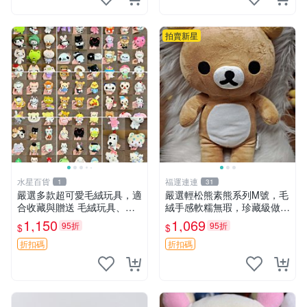
拍賣新星
水星百貨
福運連連
1
31
嚴選多款超可愛毛絨玩具，適
嚴選輕松熊素熊系列M號，毛
合收藏與贈送 毛絨玩具、抱
絨手感軟糯無瑕，珍藏級做工
枕、公仔
推薦收藏，尺寸35cm清晰可
1,150
1,069
95折
95折
$
$
見。中古毛絨、收藏精品、毛
絨玩具
折扣碼
折扣碼