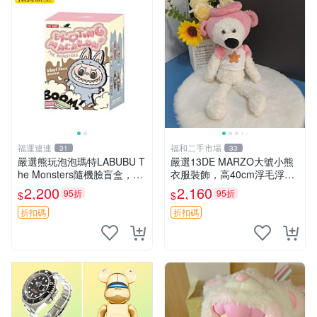
福運連連
福和二手市場
31
33
嚴選熊玩泡泡瑪特LABUBU T
嚴選13DE MARZO大號小熊
he Monsters隨機臉盲盒，萌
衣服裝飾，高40cm浮毛浮
趣馬卡龍設計 芝麻豆豆 LAB
灰，詳觀後再拍。二手收藏請
2,200
2,160
95折
95折
$
$
UBU LABUBU THE MONST
珍惜。 13DE MARZO 二手
ERS 橙色豆
小熊 衣服裝飾
折扣碼
折扣碼