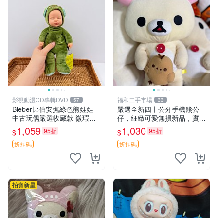
影視動漫CD專輯DVD
福和二手市場
57
33
Bieber比伯安撫綠色熊娃娃
嚴選全新四十公分手機熊公
中古玩偶嚴選收藏款 微瑕輕
仔，細緻可愛無損新品，實拍
度使用 Bieber綠熊娃娃 中古
展現萌趣風采 潘朵拉 熊抱枕
1,059
1,030
95折
95折
$
$
玩偶 微瑕
折扣碼
折扣碼
拍賣新星