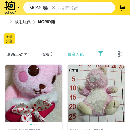
MOMO熊
登
絨毛玩偶
MOMO熊
全部
分類
最新上架
價格
最高人氣