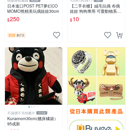
桃樂斯收藏鋪
Y2067503817
4334
167
日本進口POST PET夢幻CO
【二手衣櫃】絨毛玩偶 布偶
MOMO熊精美玩偶娃娃30cm
娃娃 狗狗專用 可愛動物系列
耐咬耐磨玩具 玩偶 粉紅熊寵
250
10
$
$
物玩具 1120929
競標
剩7天
不議價不另拍圖片
1114
Kunamom30cm(櫃床橘袋）
95成新