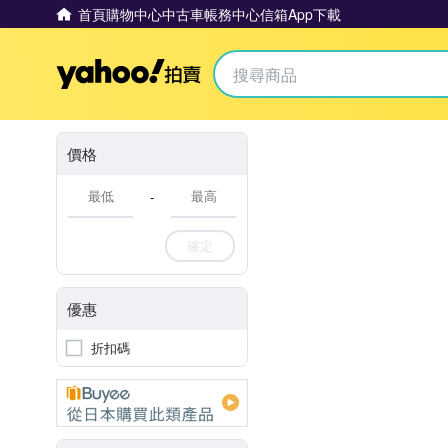
首頁
購物中心
中古車
帳務中心
信箱
App下載
Yahoo拍賣
價格
-
確定
優惠
折扣碼