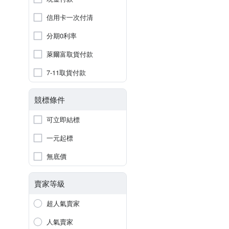
信用卡一次付清
分期0利率
萊爾富取貨付款
7-11取貨付款
競標條件
可立即結標
一元起標
無底價
賣家等級
超人氣賣家
人氣賣家