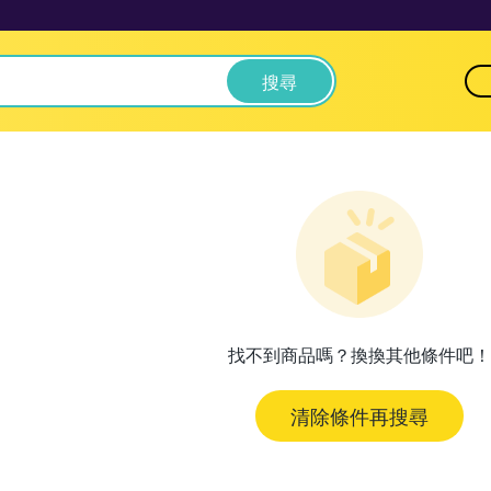
搜尋
找不到商品嗎？換換其他條件吧！
清除條件再搜尋