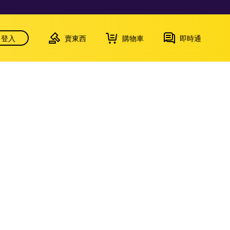
登入
賣東西
購物車
即時通