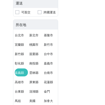
運送
可面交
跨國運送
所在地
台北市
新北市
基隆市
宜蘭縣
桃園市
新竹市
新竹縣
苗栗縣
台中市
彰化縣
南投縣
嘉義市
嘉義縣
雲林縣
台南市
高雄市
屏東縣
花蓮縣
台東縣
澎湖縣
金門
馬祖
美國
加拿大