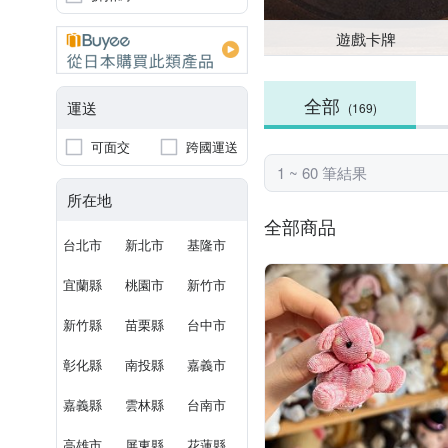
遊戲卡牌
全部
運送
(169)
可面交
跨國運送
1 ~ 60 筆結果
所在地
全部商品
台北市
新北市
基隆市
宜蘭縣
桃園市
新竹市
新竹縣
苗栗縣
台中市
彰化縣
南投縣
嘉義市
嘉義縣
雲林縣
台南市
高雄市
屏東縣
花蓮縣