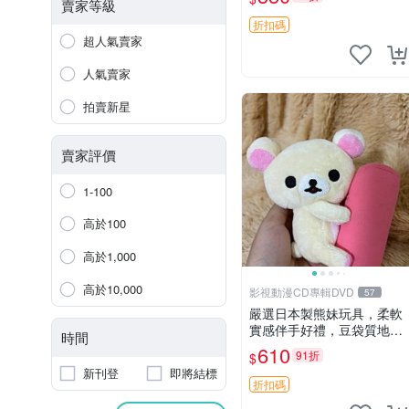
賣家等級
折扣碼
超人氣賣家
人氣賣家
拍賣新星
賣家評價
1-100
高於100
高於1,000
高於10,000
影視動漫CD專輯DVD
57
嚴選日本製熊妹玩具，柔軟
實感伴手好禮，豆袋質地手
時間
感佳，抱枕小熊 recom 推薦
610
91折
$
白色豆袋 玩具
新刊登
即將結標
折扣碼