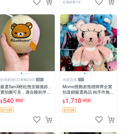
近期銷量1件
影視動漫CD專輯DVD
水星百貨
57
1
嚴選SanX輕松熊安睡搖鈴，
Momo熊郵差熊標牌齊全實
實拍圖可見，適合睡前伴
拍直銷嚴選商品 純手作無修
侶， Picks安撫好物 0325
圖可收藏 郵差熊 Momo熊
540
1,710
89折
95折
$
$
懸吊 電腦
標牌 商品
折扣碼
折扣碼