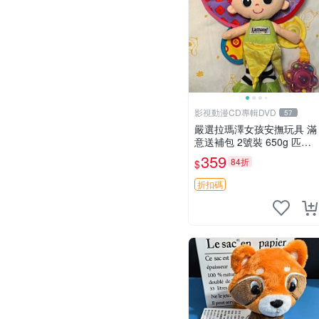
影視動漫CD專輯DVD
57
嚴選拉瑪澤女孩安撫玩具 滿
意送補包 2號裝 650g 匹配
嬰幼童舒壓好伴侶 女孩專用
359
84折
$
安心選擇 安撫玩偶 衝包 玩
具
折扣碼