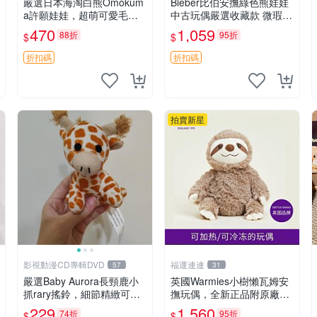
嚴選日本海淘白熊Omokum
Bieber比伯安撫綠色熊娃娃
a許願娃娃，超萌可愛毛絨
中古玩偶嚴選收藏款 微瑕輕
公仔推薦收藏 白熊 Omoku
度使用 Bieber綠熊娃娃 中
470
1,059
88折
95折
$
$
ma 毛絨玩具 偽裝娃娃 玩具
古玩偶 微瑕
擺飾
折扣碼
折扣碼
拍賣新星
影視動漫CD專輯DVD
福運連連
57
31
嚴選Baby Aurora長頸鹿小
英國Warmies小樹懶瓦姆安
抓rary搖鈴，細節精緻可聆
撫玩偶，全新正品附原廠吊
聽清脆鈴音 軟萌可愛 定制
牌與防塵袋，內藏薰衣草可
229
1,560
74折
95折
$
$