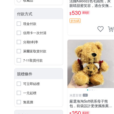
收藏品
法國Kaloo白色毛絨熊，灰
眼睛甜蜜笑容，適合安撫逗
趣可愛，柔軟面料手感佳。
530
89折
$
付款方式
14 白色安撫熊 毛絨玩具 寶
寶逗樂具
折扣碼
現金付款
信用卡一次付清
分期0利率
萊爾富取貨付款
7-11取貨付款
競標條件
可立即結標
一元起標
水星百貨
1
嚴選海淘Soft萌系母子熊
無底價
包，前袋設計更便攜推薦收
藏 母子熊 軟綿綿 包包
350
83折
$