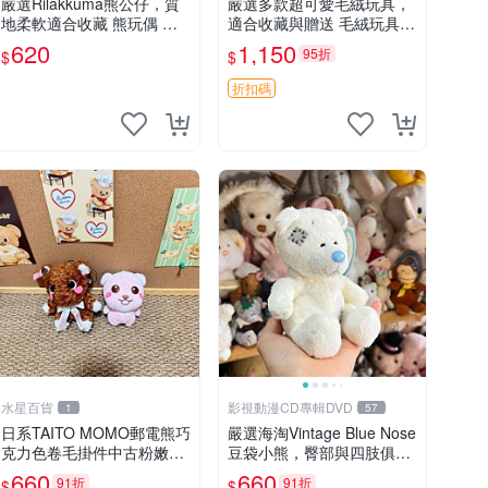
嚴選Rilakkuma熊公仔，質
嚴選多款超可愛毛絨玩具，
地柔軟適合收藏 熊玩偶 柔
適合收藏與贈送 毛絨玩具、
軟 公仔 收藏
抱枕、公仔
620
1,150
95折
$
$
折扣碼
水星百貨
影視動漫CD專輯DVD
1
57
日系TAITO MOMO郵電熊巧
嚴選海淘Vintage Blue Nose
克力色卷毛掛件中古粉嫩玩
豆袋小熊，臀部與四肢俱
偶微瑕推薦 postpet momo
全，坐高11公分，附原盒與
660
660
91折
91折
$
$