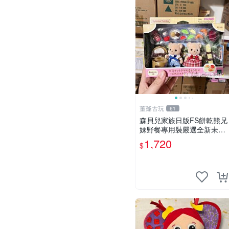
董爺古玩
61
森貝兒家族日版FS餅乾熊兄
妹野餐專用裝嚴選全新未開
封，包含兩組大童款紙盒
1,720
$
裝，適合收藏與分享。 餅乾
熊兄妹、野餐、收藏