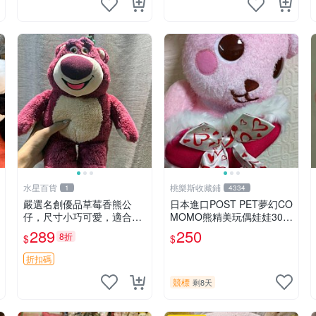
水星百貨
桃樂斯收藏鋪
1
4334
嚴選名創優品草莓香熊公
日本進口POST PET夢幻CO
仔，尺寸小巧可愛，適合收
MOMO熊精美玩偶娃娃30c
藏賞玩 30cm 玩具 公仔 草
m
289
250
8折
$
$
莓熊
折扣碼
競標
剩8天