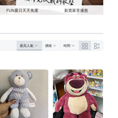
FUN夏日天天免運
新賣家享優惠
最高人氣
價格
時間