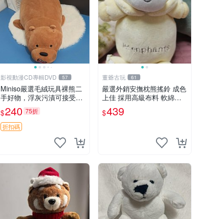
影視動漫CD專輯DVD
董爺古玩
57
61
Miniso嚴選毛絨玩具裸熊二
嚴選外銷安撫枕熊搖鈴 成色
手好物，浮灰污漬可接受。
上佳 採用高級布料 軟綿適
請詳閱照片再下單，售出不
合收藏 安心選購 安撫枕 熊
240
439
75折
$
$
退不換。全新品相收藏推
玩具 搖鈴
薦。 裸熊 毛絨玩具 收藏
折扣碼