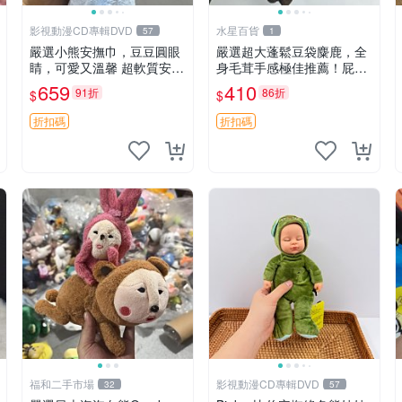
影視動漫CD專輯DVD
水星百貨
57
1
嚴選小熊安撫巾，豆豆圓眼
嚴選超大蓬鬆豆袋麋鹿，全
睛，可愛又溫馨 超軟質安撫
身毛茸手感極佳推薦！屁股
巾，豆豆設計，哄睡好幫手
與四肢填充均勻，適合收藏
659
410
91折
86折
$
$
約克豆豆眼安撫巾 數碼豆豆
與孩童共賞。 麋鹿 豆袋 毛
眼
茸玩具
折扣碼
折扣碼
福和二手市場
影視動漫CD專輯DVD
32
57