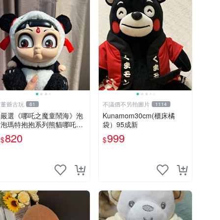
董爺古玩
不議價不另拍圖片
61
1114
嚴選《哪吒之魔童鬧海》泡
Kunamom30cm(櫃床橘
泡瑪特抱抱系列熊貓哪吒搪
袋）95成新
膠臉毛絨， STATE：如圖顯
820
999
$
$
示 哪吒 毛絨公仔 泡泡瑪特