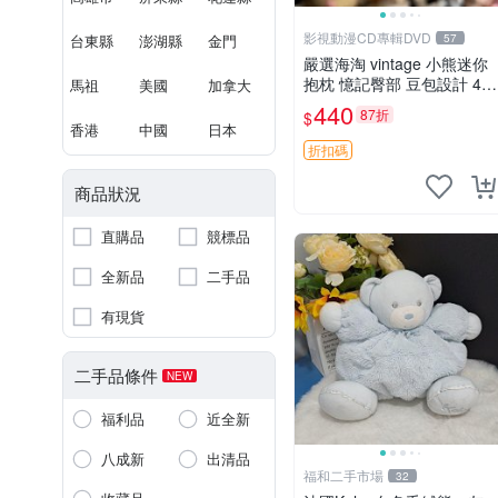
影視動漫CD專輯DVD
台東縣
澎湖縣
金門
57
嚴選海淘 vintage 小熊迷你
抱枕 憶記臀部 豆包設計 4c
馬祖
美國
加拿大
m 高 推薦收藏 迷你豆包小
440
87折
$
熊、高臀部、豆袋抱枕
香港
中國
日本
折扣碼
商品狀況
直購品
競標品
全新品
二手品
有現貨
二手品條件
NEW
福利品
近全新
八成新
出清品
福和二手市場
32