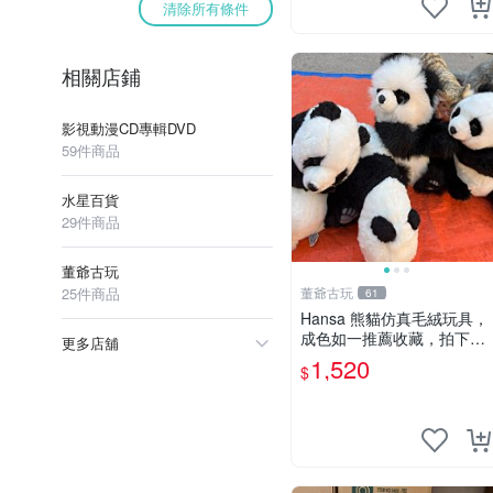
清除所有條件
相關店鋪
影視動漫CD專輯DVD
59件商品
水星百貨
29件商品
董爺古玩
25件商品
董爺古玩
61
Hansa 熊貓仿真毛絨玩具，
成色如一推薦收藏，拍下無
更多店舖
疑心 熊貓 毛絨玩具 收藏
1,520
$