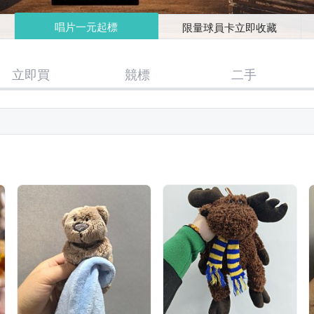
唱片一元起標
限量球員卡立即收藏
立即買
競標
二手