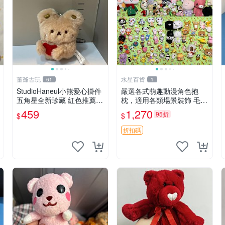
董爺古玩
水星百貨
61
1
StudioHaneul小熊愛心掛件
嚴選各式萌趣動漫角色抱
五角星全新珍藏 紅色推薦收
枕，適用各類場景裝飾 毛絨
藏 玩具掛飾 掛件 新品
玩具、卡通抱枕、趣味玩偶
459
1,270
95折
$
$
折扣碼