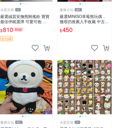
水星百貨
董爺古玩
1
61
嚴選絨質安撫熊附搖鈴 寶寶
嚴選MINISO草莓熊玩偶，
最佳伴眠選擇 可愛可抱 絨
微瑕仍推薦入手收藏 中古 M
毛玩具 安撫熊 嬰兒用
INISO 草莓熊 玩具 收藏
810
450
93折
$
$
折扣碼
董爺古玩
水星百貨
61
1