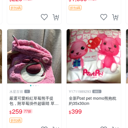
紀念 金屬搖鈴 新手媽咪推
加熱，適合各個年齡層，冷
薦 長頸鹿 抓rary 搖鈴
暖兩用享受抱抱樂趣，不容
折扣碼
折扣碼
錯過嚴選好物 溫暖 冷感
水星百貨
Y1711989293
1
883
嚴選可愛粉紅草莓熊手提
全新Post pet momo熊抱枕
包，附草莓掛件超吸睛 草莓
約35x30cm
熊手提包 草莓掛件 可愛port
259
399
77折
$
$
unese
折扣碼