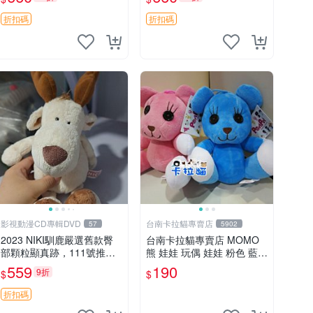
郵電熊 中古玩偶
吊牌收藏。藍鼻子小熊，值
得擁有 玩具 憶熊
折扣碼
折扣碼
影視動漫CD專輯DVD
台南卡拉貓專賣店
57
5902
2023 NIKI馴鹿嚴選舊款臀
台南卡拉貓專賣店 MOMO
部顆粒顯真跡，111號推薦
熊 娃娃 玩偶 娃娃 粉色 藍色
珍藏品 馴鹿 舊款 尾巴顆粒
2色分售
559
190
9折
$
$
折扣碼