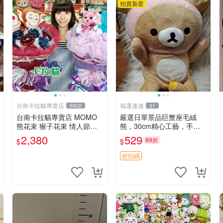
拍賣新星
台南卡拉貓專賣店
福運連連
5902
31
台南卡拉貓專賣店 MOMO
嚴選日單景品巨蟹座毛絨
熊花束 猴子花束 情人節禮
熊，30cm精心工藝，手感
物 二選一 可繡字 可今天寄
軟糯推薦收藏送人 巨蟹座
2,380
529
89折
$
$
明天到
毛絨玩具 精緻做工
折扣碼