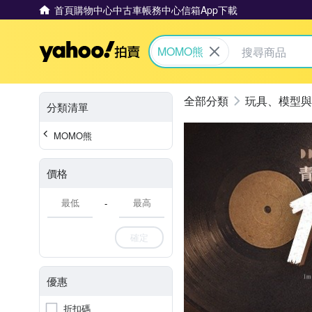
首頁
購物中心
中古車
帳務中心
信箱
App下載
Yahoo拍賣
MOMO熊
玩具、模型與
分類清單
MOMO熊
價格
-
確定
優惠
折扣碼