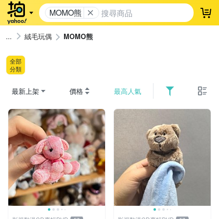
MOMO熊
登
絨毛玩偶
MOMO熊
全部
分類
最新上架
價格
最高人氣