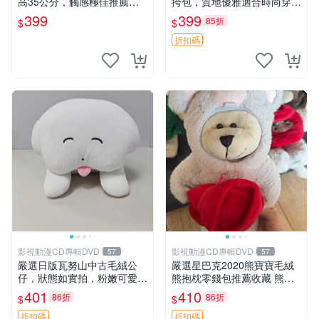
高35公分，觸感極佳推薦收
挎包，質地優雅適合時尚穿搭
藏 萌芽熊 毛絨玩偶 串珠玩偶
冷光綠 皮包 斜挎包
399
399
85折
$
$
折扣碼
影視動漫CD專輯DVD
影視動漫CD專輯DVD
57
57
嚴選日版瓦努山中古毛絨公
嚴選星巴克2020熊寶寶毛絨
仔，狀態如實拍，粉嫩可愛粉
熊抱枕零錢包推薦收藏 熊寶
絲必備。中古珍藏保管精細，
寶 毛絨熊 零錢包
401
410
86折
86折
$
$
紙箱氣泡膜包裝妥帖送達。
中古玩偶 玩具 毛絨公仔
折扣碼
折扣碼