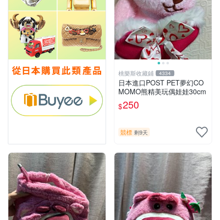
桃樂斯收藏鋪
4334
日本進口POST PET夢幻CO
MOMO熊精美玩偶娃娃30cm
250
$
競標
剩9天