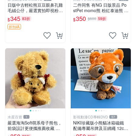
付
日版中古輕松熊豆豆眼鼻孔雞
二件同售 有NG 日版景品 Po
毛絨公仔，嚴選實拍即視粉絲
stPet momo熊 粉紅泰迪熊 妹
必買 公仔紙箱氣泡膜精心包
妹 comomo 企鵝 娃娃 布偶
345
350
83折
$600
59折
$
$
裝快速發貨 輕松熊 公仔 雞毛
手指頭 娃娃
絨
折扣碼
水星百貨
影視動漫CD專輯DVD
1
57
嚴選海淘Soft萌系母子熊包，
NIKI珍藏版小熊貓冰箱磁鐵
前袋設計更便攜推薦收藏 母
配備專屬吊牌及豆綁繩 12cm
子熊 軟綿綿 包包
廢品嚴選 好評推薦 小熊貓冰