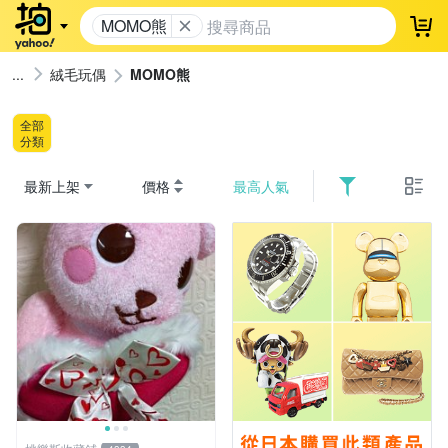
MOMO熊
登
絨毛玩偶
MOMO熊
全部
分類
最新上架
價格
最高人氣