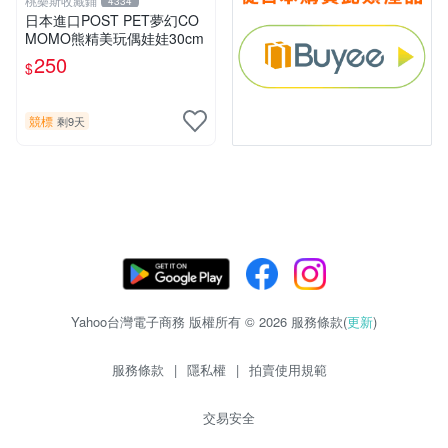
桃樂斯收藏鋪
4334
日本進口POST PET夢幻CO
MOMO熊精美玩偶娃娃30cm
250
$
競標
剩9天
Yahoo台灣電子商務 版權所有 © 2026 服務條款(
更新
)
服務條款
|
隱私權
|
拍賣使用規範
交易安全